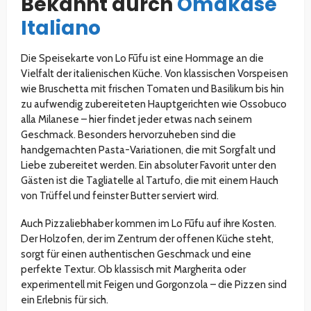
Bekannt durch
Omakase
Italiano
Die Speisekarte von Lo Fūfu ist eine Hommage an die
Vielfalt der italienischen Küche. Von klassischen Vorspeisen
wie Bruschetta mit frischen Tomaten und Basilikum bis hin
zu aufwendig zubereiteten Hauptgerichten wie Ossobuco
alla Milanese – hier findet jeder etwas nach seinem
Geschmack. Besonders hervorzuheben sind die
handgemachten Pasta-Variationen, die mit Sorgfalt und
Liebe zubereitet werden. Ein absoluter Favorit unter den
Gästen ist die Tagliatelle al Tartufo, die mit einem Hauch
von Trüffel und feinster Butter serviert wird.
Auch Pizzaliebhaber kommen im Lo Fūfu auf ihre Kosten.
Der Holzofen, der im Zentrum der offenen Küche steht,
sorgt für einen authentischen Geschmack und eine
perfekte Textur. Ob klassisch mit Margherita oder
experimentell mit Feigen und Gorgonzola – die Pizzen sind
ein Erlebnis für sich.