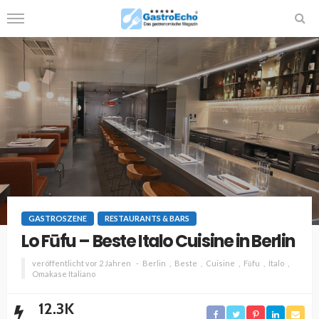
GASTROSZENE
RESTAURANTS & BARS
Lo Fūfu – Beste Italo Cuisine in Berlin
veröffentlicht vor 2 Jahren
Berlin
Beste
Cuisine
Fūfu
Italo
Omakase Italiano
12.3K