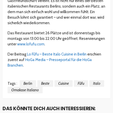
Gastfreundschaft vereint. Es ist nicht nur eines der besten
italienischen Restaurants Berlins, sondern auch ein Platz, an
dem man sich einfach wohl und willkommen fühlt. Ein
Besuch lohnt sich garantiert – und wer einmal dort war, wird
sicherlich wiederkommen.
Das Restaurant bietet 26 Plätze und ist donnerstags bis
montags von 13:00 bis 22:00 Uhr geöffnet. Reservierungen
unter
www.lofufu.com
.
Der Beitrag
Lo Fūfu – Beste Italo Cuisine in Berlin
erschien
zuerst auf
HoGa Media – Presseportal für die HoGa
Branchen
.
Tags :
Berlin
Beste
Cuisine
Fūfu
Italo
Omakase Italiano
DAS KÖNNTE DICH AUCH INTERESSIEREN: