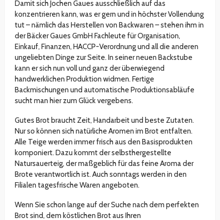
Damit sich Jochen Gaues ausschließlich auf das
konzentrieren kann, was er gern und in höchster Vollendung
tut – nämlich das Herstellen von Backwaren – stehen ihm in
der Bäcker Gaues GmbH Fachleute für Organisation,
Einkauf, Finanzen, HACCP-Verordnung und all die anderen
ungeliebten Dinge zur Seite. In seiner neuen Backstube
kann er sich nun voll und ganz der überwiegend
handwerklichen Produktion widmen. Fertige
Backmischungen und automatische Produktionsabläufe
sucht man hier zum Glück vergebens.
Gutes Brot braucht Zeit, Handarbeit und beste Zutaten.
Nur so können sich natürliche Aromen im Brot entfalten.
Alle Teige werden immer frisch aus den Basisprodukten
komponiert. Dazu kommt der selbsthergestellte
Natursauerteig, der maßgeblich für das feine Aroma der
Brote verantwortlich ist. Auch sonntags werden in den
Filialen tagesfrische Waren angeboten.
Wenn Sie schon lange auf der Suche nach dem perfekten
Brot sind, dem köstlichen Brot aus Ihren