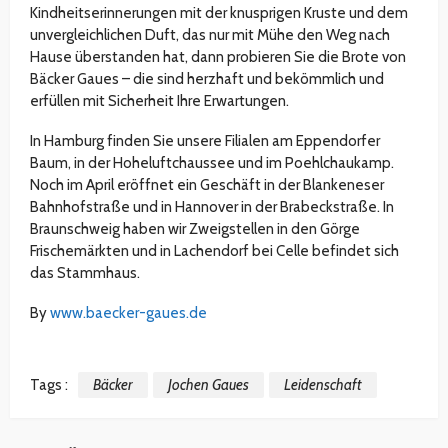
Kindheitserinnerungen mit der knusprigen Kruste und dem
unvergleichlichen Duft, das nur mit Mühe den Weg nach
Hause überstanden hat, dann probieren Sie die Brote von
Bäcker Gaues – die sind herzhaft und bekömmlich und
erfüllen mit Sicherheit Ihre Erwartungen.
In Hamburg finden Sie unsere Filialen am Eppendorfer
Baum, in der Hoheluftchaussee und im Poehlchaukamp.
Noch im April eröffnet ein Geschäft in der Blankeneser
Bahnhofstraße und in Hannover in der Brabeckstraße. In
Braunschweig haben wir Zweigstellen in den Görge
Frischemärkten und in Lachendorf bei Celle befindet sich
das Stammhaus.
By
www.baecker-gaues.de
Tags :
Bäcker
Jochen Gaues
Leidenschaft