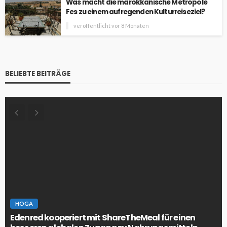
Was macht die marokkanische Metropole
Fes zu einem aufregenden Kulturreiseziel?
veröffentlicht vor 8 Monaten
BELIEBTE BEITRÄGE
HOGA
Edenred kooperiert mit ShareTheMeal für einen