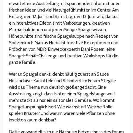
erwartet eine Ausstellung mit spannenden Informationen,
frischen Ideen und viel Naturgefühl mitten im Center. Am
Freitag, den 12. Juni, und Samstag, den 13. Juni, wird daraus
ein interaktives Erlebnis mit Verkostungen, kreativen
Mitmachaktionen und jeder Menge Spargelwissen.
Höhepunkte sind frische Spargelsuppe nach Rezept von
Spitzenkoch Markus Herbicht, kreative Rezeptideen und
Pröbchen von MDR-Einweckexpertin Dani Posern, eine
Spargel-Schäl-Challenge und kreative Workshops für die
ganze Familie.
Wer an Spargel denkt, denkt häufig zuerst an Sauce
Hollandaise, Kartoffeln und Schnitzel. Im Forum Steglitz
wird das Thema nun deutlich größer gedacht. Eine
Ausstellung zeigt, dass hinter einer Spargelstange weit
mehr steckt als nur ein saisonales Gemüse. Wo kommt
Spargel ursprünglich her? Wie wächst er? Welche Rolle
spielen Kräuter? Und warum wären viele Pflanzen ohne
Insekten kaum denkbar?
Dafür verwandelt sich die Fläche im Erdgeschoss des Forum