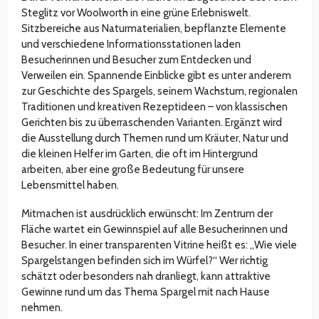
Steglitz vor Woolworth in eine grüne Erlebniswelt.
Sitzbereiche aus Naturmaterialien, bepflanzte Elemente
und verschiedene Informationsstationen laden
Besucherinnen und Besucher zum Entdecken und
Verweilen ein. Spannende Einblicke gibt es unter anderem
zur Geschichte des Spargels, seinem Wachstum, regionalen
Traditionen und kreativen Rezeptideen – von klassischen
Gerichten bis zu überraschenden Varianten. Ergänzt wird
die Ausstellung durch Themen rund um Kräuter, Natur und
die kleinen Helfer im Garten, die oft im Hintergrund
arbeiten, aber eine große Bedeutung für unsere
Lebensmittel haben.
Mitmachen ist ausdrücklich erwünscht: Im Zentrum der
Fläche wartet ein Gewinnspiel auf alle Besucherinnen und
Besucher. In einer transparenten Vitrine heißt es: „Wie viele
Spargelstangen befinden sich im Würfel?“ Wer richtig
schätzt oder besonders nah dranliegt, kann attraktive
Gewinne rund um das Thema Spargel mit nach Hause
nehmen.