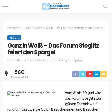
Startseite
HoGa
Ganz in Weiß – Das Forum Steglitz feiert den Spargel
HOGA
Ganz in Weiß – Das Forum Steglitz
feiert den Spargel
veröffentlicht vor 2 Monaten
Forum Steglitz
Spargel
560
MAL GELESEN
Vom 8. bis 20. Juni wird
das Forum Steglitz zur
grünen Erlebniswelt
rund um das „weiße Gold“. Besucherinnen und Besucher