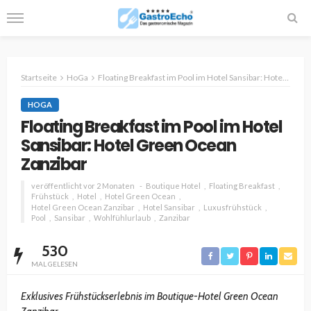
Startseite
HoGa
Floating Breakfast im Pool im Hotel Sansibar: Hotel Green Ocean Zanzibar
HOGA
Floating Breakfast im Pool im Hotel
Sansibar: Hotel Green Ocean
Zanzibar
veröffentlicht vor 2 Monaten
Boutique Hotel
Floating Breakfast
Frühstück
Hotel
Hotel Green Ocean
Hotel Green Ocean Zanzibar
Hotel Sansibar
Luxusfrühstück
Pool
Sansibar
Wohlfühlurlaub
Zanzibar
530
MAL GELESEN
Exklusives Frühstückserlebnis im Boutique-Hotel Green Ocean