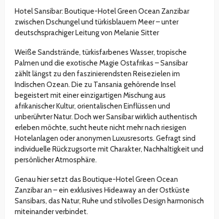
Hotel Sansibar: Boutique-Hotel Green Ocean Zanzibar
zwischen Dschungel und türkisblauem Meer – unter
deutschsprachiger Leitung von Melanie Sitter
Weiße Sandstrände, türkisfarbenes Wasser, tropische
Palmen und die exotische Magie Ostafrikas – Sansibar
zählt längst zu den faszinierendsten Reisezielen im
Indischen Ozean. Die zu Tansania gehörende Insel
begeistert mit einer einzigartigen Mischung aus
afrikanischer Kultur, orientalischen Einflüssen und
unberührter Natur. Doch wer Sansibar wirklich authentisch
erleben möchte, sucht heute nicht mehr nach riesigen
Hotelanlagen oder anonymen Luxusresorts. Gefragt sind
individuelle Rückzugsorte mit Charakter, Nachhaltigkeit und
persönlicher Atmosphäre.
Genau hier setzt das Boutique-Hotel Green Ocean
Zanzibar an – ein exklusives Hideaway an der Ostküste
Sansibars, das Natur, Ruhe und stilvolles Design harmonisch
miteinander verbindet.