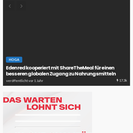
HOGA
Edenred kooperiert mit ShareTheMeal für einen
besseren globalen Zugang zu Nahrungsmitteln
17.3k
veröffentlicht vor 1 Jahr