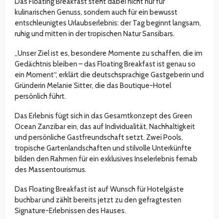
Das Floating Breakfast steht dabei nicht nur für
kulinarischen Genuss, sondern auch für ein bewusst
entschleunigtes Urlaubserlebnis: der Tag beginnt langsam,
ruhig und mitten in der tropischen Natur Sansibars.
„Unser Ziel ist es, besondere Momente zu schaffen, die im
Gedächtnis bleiben – das Floating Breakfast ist genau so
ein Moment“, erklärt die deutschsprachige Gastgeberin und
Gründerin Melanie Sitter, die das Boutique-Hotel
persönlich führt.
Das Erlebnis fügt sich in das Gesamtkonzept des Green
Ocean Zanzibar ein, das auf Individualität, Nachhaltigkeit
und persönliche Gastfreundschaft setzt. Zwei Pools,
tropische Gartenlandschaften und stilvolle Unterkünfte
bilden den Rahmen für ein exklusives Inselerlebnis fernab
des Massentourismus.
Das Floating Breakfast ist auf Wunsch für Hotelgäste
buchbar und zählt bereits jetzt zu den gefragtesten
Signature-Erlebnissen des Hauses.