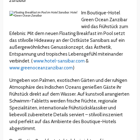
Zanzibar
Im Boutique-Hotel
Green Ocean Zanzibar
wird das Frühstück zum
Erlebnis: Mit dem neuen Floating Breakfast im Pool setzt
das stilvolle Hideaway an der Ostküste Sansibars auf ein
außergewöhnliches Genusskonzept, das Ästhetik,
Entspannung und tropisches Lebensgefühl miteinander
verbindet. (
www.hotel-sansibar.com
&
www.greenoceanzanzibar.com
)
Umgeben von Palmen, exotischen Gärten und der ruhigen
Atmosphäre des Indischen Ozeans genießen Gäste ihr
Frühstück direkt auf dem Wasser. Auf kunstvoll arrangierten
Schwimm-Tabletts werden frische Früchte, regionale
Spezialitäten, internationale Frühstücksklassiker und
liebevoll zubereitete Details serviert – stilvoll inszeniert
und perfekt auf das Ambiente des Boutique-Hotels
abgestimmt.