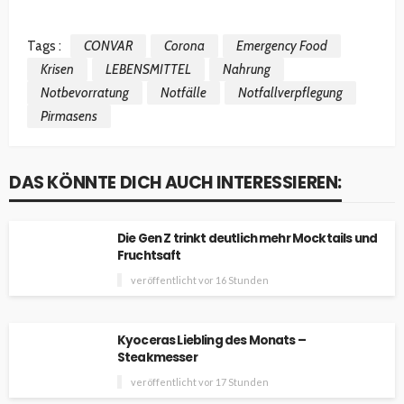
Tags :
CONVAR
Corona
Emergency Food
Krisen
LEBENSMITTEL
Nahrung
Notbevorratung
Notfälle
Notfallverpflegung
Pirmasens
DAS KÖNNTE DICH AUCH INTERESSIEREN:
Die Gen Z trinkt deutlich mehr Mocktails und
Fruchtsaft
veröffentlicht vor 16 Stunden
Kyoceras Liebling des Monats –
Steakmesser
veröffentlicht vor 17 Stunden