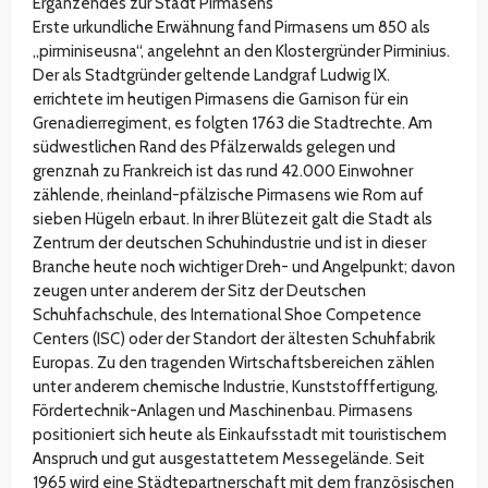
Ergänzendes zur Stadt Pirmasens
Erste urkundliche Erwähnung fand Pirmasens um 850 als
„pirminiseusna“, angelehnt an den Klostergründer Pirminius.
Der als Stadtgründer geltende Landgraf Ludwig IX.
errichtete im heutigen Pirmasens die Garnison für ein
Grenadierregiment, es folgten 1763 die Stadtrechte. Am
südwestlichen Rand des Pfälzerwalds gelegen und
grenznah zu Frankreich ist das rund 42.000 Einwohner
zählende, rheinland-pfälzische Pirmasens wie Rom auf
sieben Hügeln erbaut. In ihrer Blütezeit galt die Stadt als
Zentrum der deutschen Schuhindustrie und ist in dieser
Branche heute noch wichtiger Dreh- und Angelpunkt; davon
zeugen unter anderem der Sitz der Deutschen
Schuhfachschule, des International Shoe Competence
Centers (ISC) oder der Standort der ältesten Schuhfabrik
Europas. Zu den tragenden Wirtschaftsbereichen zählen
unter anderem chemische Industrie, Kunststofffertigung,
Fördertechnik-Anlagen und Maschinenbau. Pirmasens
positioniert sich heute als Einkaufsstadt mit touristischem
Anspruch und gut ausgestattetem Messegelände. Seit
1965 wird eine Städtepartnerschaft mit dem französischen