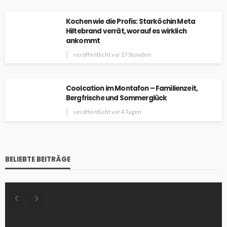
Kochen wie die Profis: Starköchin Meta
Hiltebrand verrät, worauf es wirklich
ankommt
veröffentlicht vor 17 Stunden
Coolcation im Montafon – Familienzeit,
Bergfrische und Sommerglück
veröffentlicht vor 4 Tagen
BELIEBTE BEITRÄGE