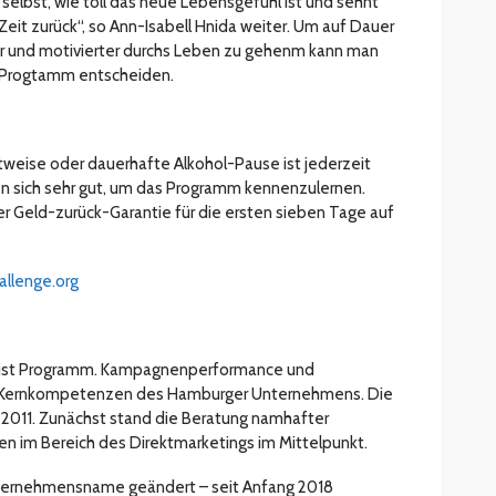
 selbst, wie toll das neue Lebensgefühl ist und sehnt
 Zeit zurück“, so Ann-Isabell Hnida weiter. Um auf Dauer
er und motivierter durchs Leben zu gehenm kann man
e-Progtamm entscheiden.
eitweise oder dauerhafte Alkohol-Pause ist jederzeit
en sich sehr gut, um das Programm kennenzulernen.
r Geld-zurück-Garantie für die ersten sieben Tage auf
allenge.org
 ist Programm. Kampagnenperformance und
 Kernkompetenzen des Hamburger Unternehmens. Die
hr 2011. Zunächst stand die Beratung namhafter
n im Bereich des Direktmarketings im Mittelpunkt.
Unternehmensname geändert – seit Anfang 2018