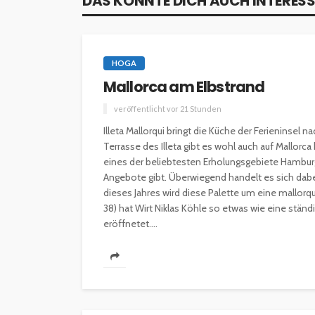
DAS KÖNNTE DICH AUCH INTERESS
HOGA
Mallorca am Elbstrand
veröffentlicht vor 21 Stunden
Illeta Mallorqui bringt die Küche der Ferieninsel
Terrasse des Illeta gibt es wohl auch auf Mallorc
eines der beliebtesten Erholungsgebiete Hamburg
Angebote gibt. Überwiegend handelt es sich dabe
dieses Jahres wird diese Palette um eine mallorqu
38) hat Wirt Niklas Köhle so etwas wie eine ständ
eröffnetet....