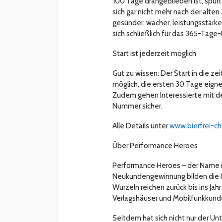
100 Tage drangeblieben ist, spürt
sich gar nicht mehr nach der alten
gesünder, wacher, leistungsstärk
sich schließlich für das 365-Tag
Start ist jederzeit möglich
Gut zu wissen: Der Start in die z
möglich, die ersten 30 Tage eign
Zudem gehen Interessierte mit de
Nummer sicher.
Alle Details unter
www.bierfrei-ch
Über Performance Heroes
Performance Heroes – der Name
Neukundengewinnung bilden die
Wurzeln reichen zurück bis ins Ja
Verlagshäuser und Mobilfunkkunde
Seitdem hat sich nicht nur der 