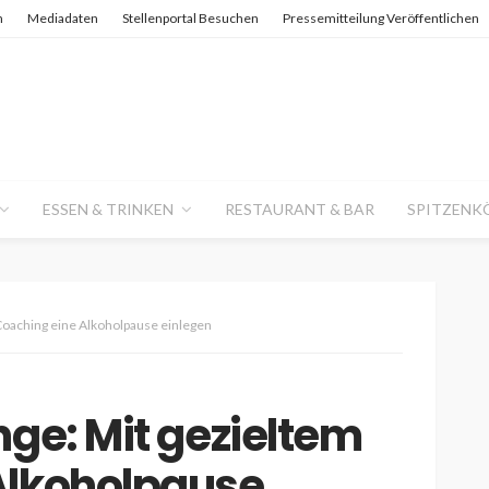
n
Mediadaten
Stellenportal Besuchen
Pressemitteilung Veröffentlichen
ESSEN & TRINKEN
RESTAURANT & BAR
SPITZENK
Coaching eine Alkoholpause einlegen
nge: Mit gezieltem
Alkoholpause