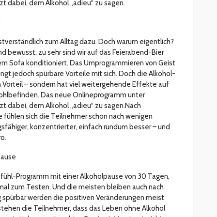
etzt dabei, dem Alkohol „adieu“ zu sagen.
bstverständlich zum Alltag dazu. Doch warum eigentlich?
nd bewusst, zu sehr sind wir auf das Feierabend-Bier
em Sofa konditioniert. Das Umprogrammieren von Geist
ingt jedoch spürbare Vorteile mit sich. Doch die Alkohol-
von Vorteil – sondern hat viel weitergehende Effekte auf
 Wohlbefinden. Das neue Onlineprogramm unter
etzt dabei, dem Alkohol „adieu“ zu sagen.Nach
ge fühlen sich die Teilnehmer schon nach wenigen
sfähiger, konzentrierter, einfach rundum besser – und
o.
pause
ohfühl-Programm mit einer Alkoholpause von 30 Tagen,
al zum Testen. Und die meisten bleiben auch nach
g spürbar werden die positiven Veränderungen meist
stehen die Teilnehmer, dass das Leben ohne Alkohol