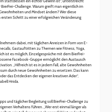
n stattdessen ein echter Gewinn ist“, unterstreicht
r BierFrei-Challenge. Warum greift man eigentlich im
n Gewohnheiten und Mindset ändern? Wer diese
ersten Schritt zu einer erfolgreichen Veränderung
lnehmern dabei, mit täglichen Anreizen in Form von E-
necalls, Gastauftritten zu Themen wie Fitness, Yoga,
ich ist es möglich, Einzelgespräche mit dem BierFrei-
lossene Facebook-Gruppe ermöglicht den Austausch
vation. „Hilfreich ist es in jedem Fall, alte Gewohnheiten
nsum durch neue Gewohnheiten zu ersetzen. Das kann
oder das Entdecken der eigenen kreativen Ader“,
sabell Hnida.
pps und täglicher Begleitung soll BierFrei-Challenge zu
genen Verhaltens führen. „Wer erst einmal länger als