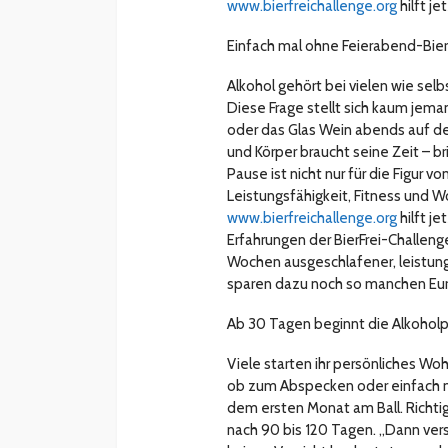
www.bierfreichallenge.org
hilft j
Einfach mal ohne Feierabend-Bier
Alkohol gehört bei vielen wie sel
Diese Frage stellt sich kaum jema
oder das Glas Wein abends auf d
und Körper braucht seine Zeit – br
Pause ist nicht nur für die Figur 
Leistungsfähigkeit, Fitness und
www.bierfreichallenge.org
hilft j
Erfahrungen der BierFrei-Challen
Wochen ausgeschlafener, leistung
sparen dazu noch so manchen Eur
Ab 30 Tagen beginnt die Alkohol
Viele starten ihr persönliches W
ob zum Abspecken oder einfach m
dem ersten Monat am Ball. Richti
nach 90 bis 120 Tagen. „Dann ver