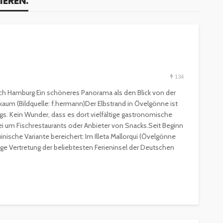
IEREN:
134
 nach Hamburg Ein schöneres Panorama als den Blick von der
a kaum (Bildquelle: f.hermann)Der Elbstrand in Övelgönne ist
s. Kein Wunder, dass es dort vielfältige gastronomische
i um Fischrestaurants oder Anbieter von Snacks.Seit Beginn
inische Variante bereichert: Im Illeta Mallorqui (Övelgönne
ige Vertretung der beliebtesten Ferieninsel der Deutschen