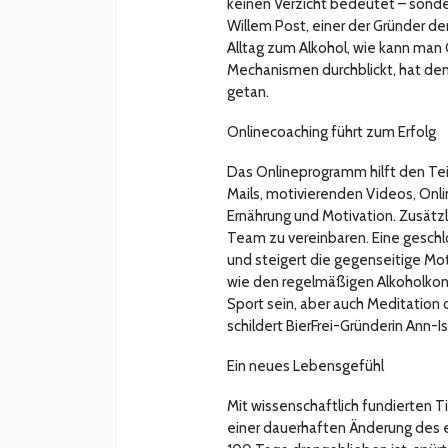
keinen Verzicht bedeutet – sonder
Willem Post, einer der Gründer de
Alltag zum Alkohol, wie kann ma
Mechanismen durchblickt, hat den 
getan.
Onlinecoaching führt zum Erfolg
Das Onlineprogramm hilft den Tei
Mails, motivierenden Videos, Onli
Ernährung und Motivation. Zusätzl
Team zu vereinbaren. Eine gesch
und steigert die gegenseitige Moti
wie den regelmäßigen Alkoholko
Sport sein, aber auch Meditation 
schildert BierFrei-Gründerin Ann-I
Ein neues Lebensgefühl
Mit wissenschaftlich fundierten Ti
einer dauerhaften Änderung des ei