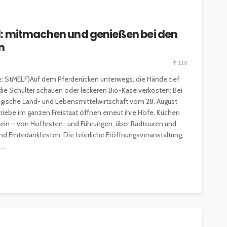
eld: mitmachen und genießen bei den
n
118
le: StMELF)Auf dem Pferderücken unterwegs, die Hände tief
die Schulter schauen oder leckeren Bio-Käse verkosten: Bei
ogische Land- und Lebensmittelwirtschaft vom 28. August
triebe im ganzen Freistaat öffnen erneut ihre Höfe, Küchen
n ein – von Hoffesten- und Führungen, über Radtouren und
 Erntedankfesten. Die feierliche Eröffnungsveranstaltung,
..