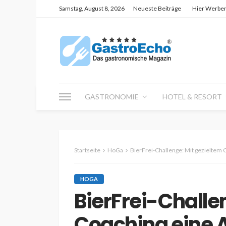
Samstag, August 8, 2026
Neueste Beiträge
Hier Werbe
GASTRONOMIE
HOTEL & RESORT
Startseite
HoGa
BierFrei-Challenge: Mit gezieltem 
HOGA
BierFrei-Challe
Coaching eine 