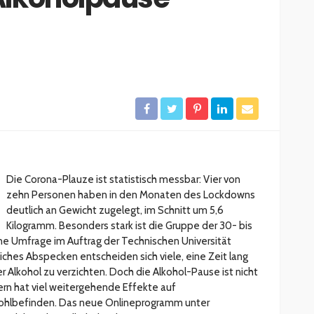
ESSEN & TRINKEN
GASTROSZENE
GOURMET & FEINSCHMECKER
HOGA
HOTELLERIE & RESORTS
RESTAURANTS & BARS
SPITZENKÖCHE
kleinem
Geheimnisse der
and zu
Sterneköche: Insider-Tipps
en?
für Hobbyköche
14.7k
22.2k
veröffentlicht vor 2 Jahren
Die Corona-Plauze ist statistisch messbar: Vier von
zehn Personen haben in den Monaten des Lockdowns
deutlich an Gewicht zugelegt, im Schnitt um 5,6
Kilogramm. Besonders stark ist die Gruppe der 30- bis
ine Umfrage im Auftrag der Technischen Universität
iches Abspecken entscheiden sich viele, eine Zeit lang
 Alkohol zu verzichten. Doch die Alkohol-Pause ist nicht
ndern hat viel weitergehende Effekte auf
 Wohlbefinden. Das neue Onlineprogramm unter