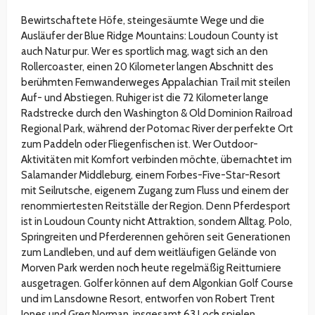
Bewirtschaftete Höfe, steingesäumte Wege und die
Ausläufer der Blue Ridge Mountains: Loudoun County ist
auch Natur pur. Wer es sportlich mag, wagt sich an den
Rollercoaster, einen 20 Kilometer langen Abschnitt des
berühmten Fernwanderweges Appalachian Trail mit steilen
Auf- und Abstiegen. Ruhiger ist die 72 Kilometer lange
Radstrecke durch den Washington & Old Dominion Railroad
Regional Park, während der Potomac River der perfekte Ort
zum Paddeln oder Fliegenfischen ist. Wer Outdoor-
Aktivitäten mit Komfort verbinden möchte, übernachtet im
Salamander Middleburg, einem Forbes-Five-Star-Resort
mit Seilrutsche, eigenem Zugang zum Fluss und einem der
renommiertesten Reitställe der Region. Denn Pferdesport
ist in Loudoun County nicht Attraktion, sondern Alltag. Polo,
Springreiten und Pferderennen gehören seit Generationen
zum Landleben, und auf dem weitläufigen Gelände von
Morven Park werden noch heute regelmäßig Reitturniere
ausgetragen. Golfer können auf dem Algonkian Golf Course
und im Lansdowne Resort, entworfen von Robert Trent
Jones und Greg Norman, insgesamt 63 Loch spielen.