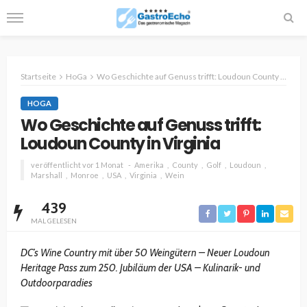
Startseite
HoGa
Wo Geschichte auf Genuss trifft: Loudoun County in Virginia
HOGA
Wo Geschichte auf Genuss trifft:
Loudoun County in Virginia
veröffentlicht vor 1 Monat
Amerika
County
Golf
Loudoun
Marshall
Monroe
USA
Virginia
Wein
439
MAL GELESEN
DC’s Wine Country mit über 50 Weingütern – Neuer Loudoun
Heritage Pass zum 250. Jubiläum der USA – Kulinarik- und
Outdoorparadies