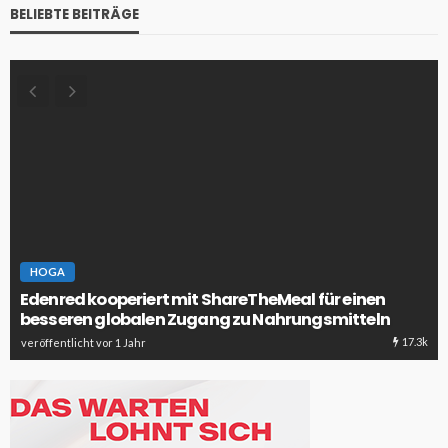
BELIEBTE BEITRÄGE
HOGA
Edenred kooperiert mit ShareTheMeal für einen
besseren globalen Zugang zu Nahrungsmitteln
17.3k
veröffentlicht vor 1 Jahr