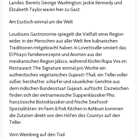
Landes. Bereits George Washington, Jackie Kennedy und
Elizabeth Taylor waren hier zu Gast.
Am Esstisch einmal um die Welt
Loudouns Gastronomie spiegelt die Vielfalt einer Region
wider, in der Menschen aus aller Welt ihre kulinarischen
Traditionen mitgebracht haben. In Lovettsville serviert das
El Pitayo Familienrezepte und Aromen aus der
mexikanischen Region Jalisco, während Köchin Rupa Vira im
Restaurant The Signature einmal pro Woche ein
authentisches vegetarisches Gujarati-Thali, ein Teller voller
süßer, herzhafter, scharfer und säuerlicher Gerichte aus
dem indischen Bundesstaat Gujarati, auftischt. Dazwischen
finden sich der vietnamesische Suppenklassiker Pho,
französische Bistroklassiker und frische Seafood-
Spezialitäten. Im Farm & Fork Kitchen in Ashburn kommen
die Zutaten direkt von den Höfen des Countys auf den
Teller.
Vom Weinberg auf den Trail