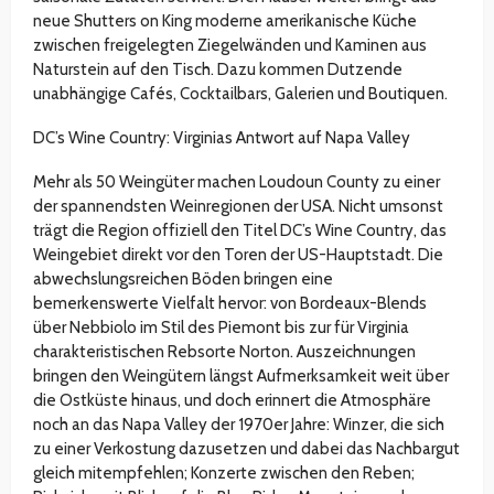
neue Shutters on King moderne amerikanische Küche
zwischen freigelegten Ziegelwänden und Kaminen aus
Naturstein auf den Tisch. Dazu kommen Dutzende
unabhängige Cafés, Cocktailbars, Galerien und Boutiquen.
DC’s Wine Country: Virginias Antwort auf Napa Valley
Mehr als 50 Weingüter machen Loudoun County zu einer
der spannendsten Weinregionen der USA. Nicht umsonst
trägt die Region offiziell den Titel DC’s Wine Country, das
Weingebiet direkt vor den Toren der US-Hauptstadt. Die
abwechslungsreichen Böden bringen eine
bemerkenswerte Vielfalt hervor: von Bordeaux-Blends
über Nebbiolo im Stil des Piemont bis zur für Virginia
charakteristischen Rebsorte Norton. Auszeichnungen
bringen den Weingütern längst Aufmerksamkeit weit über
die Ostküste hinaus, und doch erinnert die Atmosphäre
noch an das Napa Valley der 1970er Jahre: Winzer, die sich
zu einer Verkostung dazusetzen und dabei das Nachbargut
gleich mitempfehlen; Konzerte zwischen den Reben;