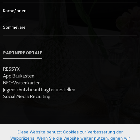
Köche/innen
Sommeliere
PARTNERPORTALE
RESSYX
App Baukasten
NFC-Visitenkarten
Jugenschutzbeauftragter bestellen
Social Media Recruiting
Diese Website benutzt Cookies zur Verbesserung der
Startseite
Datenschutzerklärung
Hier Werben
Impressum
Webpräzens. Wenn Sie die Website weiter nutzen, gehen wir