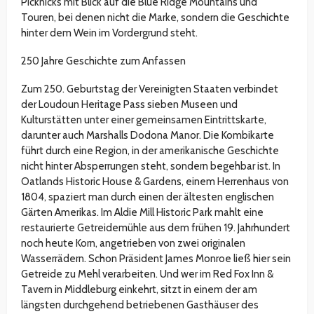
Picknicks mit Blick auf die Blue Ridge Mountains und
Touren, bei denen nicht die Marke, sondern die Geschichte
hinter dem Wein im Vordergrund steht.
250 Jahre Geschichte zum Anfassen
Zum 250. Geburtstag der Vereinigten Staaten verbindet
der Loudoun Heritage Pass sieben Museen und
Kulturstätten unter einer gemeinsamen Eintrittskarte,
darunter auch Marshalls Dodona Manor. Die Kombikarte
führt durch eine Region, in der amerikanische Geschichte
nicht hinter Absperrungen steht, sondern begehbar ist. In
Oatlands Historic House & Gardens, einem Herrenhaus von
1804, spaziert man durch einen der ältesten englischen
Gärten Amerikas. Im Aldie Mill Historic Park mahlt eine
restaurierte Getreidemühle aus dem frühen 19. Jahrhundert
noch heute Korn, angetrieben von zwei originalen
Wasserrädern. Schon Präsident James Monroe ließ hier sein
Getreide zu Mehl verarbeiten. Und wer im Red Fox Inn &
Tavern in Middleburg einkehrt, sitzt in einem der am
längsten durchgehend betriebenen Gasthäuser des