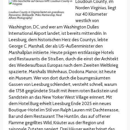
Loudoun County, im
Norden Virginias, liegt
Loudoun County in Virginia bietet ein grandioses
nur 40 Kilometer
Panorama. (Bildquelle: Miles Partnership; Neal
Alfano Photography)
westlich von
Washington, DC, und wer am Washington Dulles
International Airport landet, ist bereits mittendrin. In
Leesburg, dem historischen Herz des Countys, lebte
George C. Marshall, der als US-Außenminister den
Marshallplan initiierte. Heute prägen erstklassige Hotels
und Restaurants die Straßen, durch die einst der Architekt
des Wiederaufbaus Europas nach dem Zweiten Weltkrieg
spazierte. Marshalls Wohnhaus, Dodona Manor, ist heute
ein Museum. Wer von dort durch die baumgesäumten
Gassen von Leesburg schlendert, versteht schnell, warum
die 1758 gegründete Stadt mit ihrem roten Backstein und
Sandstein an das New Yorker West Village erinnert. Mit
dem Hotel Burg erhielt Leesburg Ende 2025 ein neues
Boutique-Hotel im Stil von Ralph Lauren mit Dachterrasse,
Bar und dem Restaurant The Huntōn, das auf offener
Flamme gegrilltes Wild, Kräuter aus der Region und
saisonale Zutaten serviert. Drei Häuser weiter bringt das