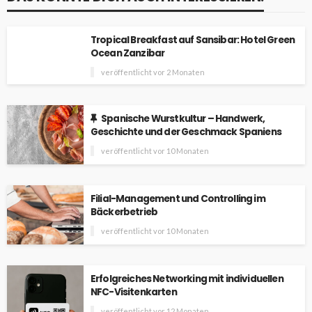
Tropical Breakfast auf Sansibar: Hotel Green
Ocean Zanzibar
veröffentlicht vor 2 Monaten
Spanische Wurstkultur – Handwerk,
Geschichte und der Geschmack Spaniens
veröffentlicht vor 10 Monaten
Filial-Management und Controlling im
Bäckerbetrieb
veröffentlicht vor 10 Monaten
Erfolgreiches Networking mit individuellen
NFC-Visitenkarten
veröffentlicht vor 12 Monaten