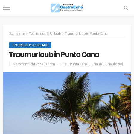
Startseite
Tourismus & Urlaub
Traumurlaub in Punta Cana
TOURISMUS & URLAUB
Traumurlaub in Punta Cana
veröffentlicht vor 4 Jahren
Flug
Punta Cana
Urlaub
Urlaubsziel