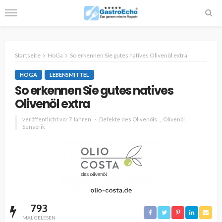
Startseite
HoGa
So erkennen Sie gutes natives Olivenöl extra
HOGA
LEBENSMITTEL
So erkennen Sie gutes natives
Olivenöl extra
veröffentlicht vor 7 Jahren
Defekte des Olivenöls
Olivenöl
Sensorik
793
MAL GELESEN