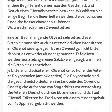
Abgesehen von den offizielen Kriterien gibt es aber noch
andere Begriffe, mit denen man den Geschmack und
Geruch eines Olivenöls beschreiben kann. Wir erklären hier
einige Begriffe, die Ihnen helfen werden, die sensorischen
Eindrücke besser einordnen zu können.
Warum schmeckt mein Olivenöl bitter?
Eine am Baum hängende Olive ist sehr bitter, diese
Bitterkeit muss sich auch in unterschiedlichen Intensitäten
im Olivenöl widerspiegeln. Ist ein Olivenöl gar nicht bitter,
dann ist es entweder alt oder gepanscht. Tafeloliven
werden monatelang in einer Salzlake eingelegt, um ihnen
die Bitterkeit zu entziehen.
Je bitterer und schärfer ein Olivenöl, umso höher der Anteil
an Polyphenolen (Antioxidantien). Die Polyphenole sind
die gesundheitsförderlichen Bestandteile des Olivenöls.
Eine tägliche Aufnahme von 5mg schützt vor Verstopfung
der Arterien. Dies ist durch die EU anerkannt und darf auf
Olivenöl-Etiketten bei Produkten mit einem Mindestgehalt
von 450ppm aufgebracht werden.