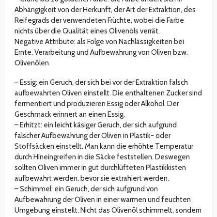
Abhängigkeit von der Herkunft, der Art der Extraktion, des
Reifegrads der verwendeten Früchte, wobei die Farbe
nichts über die Qualität eines Olivenöls verrät.
Negative Attribute: als Folge von Nachlässigkeiten bei
Ernte, Verarbeitung und Aufbewahrung von Oliven bzw.
Olivenölen
– Essig: ein Geruch, der sich bei vor der Extraktion falsch
aufbewahrten Oliven einstellt. Die enthaltenen Zucker sind
fermentiert und produzieren Essig oder Alkohol. Der
Geschmack erinnert an einen Essig.
– Erhitzt: ein leicht käsiger Geruch, der sich aufgrund
falscher Aufbewahrung der Oliven in Plastik- oder
Stoffsäcken einstellt. Man kann die erhöhte Temperatur
durch Hineingreifen in die Säcke feststellen. Deswegen
sollten Oliven immer in gut durchlüfteten Plastikkisten
aufbewahrt werden, bevor sie extrahiert werden.
– Schimmel: ein Geruch, der sich aufgrund von
Aufbewahrung der Oliven in einer warmen und feuchten
Umgebung einstellt. Nicht das Olivenöl schimmelt, sondern