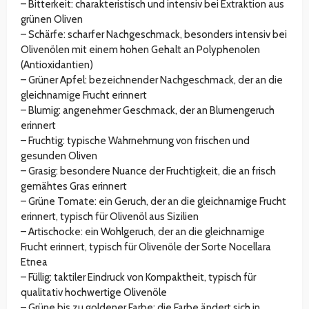
– Bitterkeit: charakteristisch und intensiv bei Extraktion aus
grünen Oliven
– Schärfe: scharfer Nachgeschmack, besonders intensiv bei
Olivenölen mit einem hohen Gehalt an Polyphenolen
(Antioxidantien)
– Grüner Apfel: bezeichnender Nachgeschmack, der an die
gleichnamige Frucht erinnert
– Blumig: angenehmer Geschmack, der an Blumengeruch
erinnert
– Fruchtig: typische Wahrnehmung von frischen und
gesunden Oliven
– Grasig: besondere Nuance der Fruchtigkeit, die an frisch
gemähtes Gras erinnert
– Grüne Tomate: ein Geruch, der an die gleichnamige Frucht
erinnert, typisch für Olivenöl aus Sizilien
– Artischocke: ein Wohlgeruch, der an die gleichnamige
Frucht erinnert, typisch für Olivenöle der Sorte Nocellara
Etnea
– Füllig: taktiler Eindruck von Kompaktheit, typisch für
qualitativ hochwertige Olivenöle
– Grüne bis zu goldener Farbe: die Farbe ändert sich in