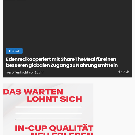
HOGA
Edenred kooperiert mit ShareTheMeal für einen
besseren globalen Zugang zu Nahrungsmitteln
17.2k
veröffentlicht vor 1 Jahr