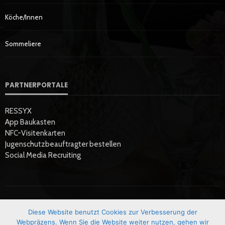
Köche/innen
Sommeliere
PARTNERPORTALE
RESSYX
App Baukasten
NFC-Visitenkarten
Jugenschutzbeauftragter bestellen
Social Media Recruiting
Diese Website benutzt Cookies zur Verbesserung der
Startseite
Datenschutzerklärung
Hier Werben
Impressum
Webpräzens. Wenn Sie die Website weiter nutzen, gehen wir