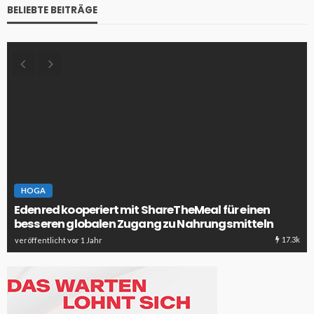
BELIEBTE BEITRÄGE
HOGA
Edenred kooperiert mit ShareTheMeal für einen
besseren globalen Zugang zu Nahrungsmitteln
17.3k
veröffentlicht vor 1 Jahr