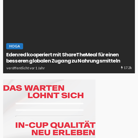
HOGA
Edenred kooperiert mit ShareTheMeal für einen
besseren globalen Zugang zu Nahrungsmitteln
17.2k
veröffentlicht vor 1 Jahr