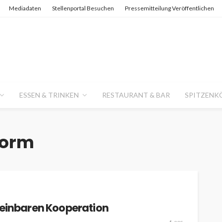
Mediadaten
Stellenportal Besuchen
Pressemitteilung Veröffentlichen
ESSEN & TRINKEN
RESTAURANT & BAR
SPITZENK
form
reinbaren Kooperation