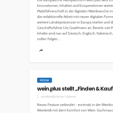
Die europäische Weinplattform wein.plus wird 2
Innovationen, Inhalten und Kooperationen weite
Marktführerschaft in der digitalen Weinbranche mi
die redaktionelle Arbeit mit neuen digitalen For
INTERESSANNTES
MAGAZIN
weitere Länderpräsenzen in Europa starten und di
Wie kann man mit 
Geschäftsführer Utz Graafmann an. Bereits seit Mi
Kapital in Deutschl
Inhalte sind nun auf Deutsch, Englisch, Italienis
investieren beginn
sollen folgen....
veröffentlicht vor 5 Jahren
HOGA
wein.plus stellt „Finden & Kau
veröffentlicht vor 5 Jahren
Neues Feature verbindet - erstmals in der Weinb
Weinkritik mit dem Komfort von Wein-Suchmasc