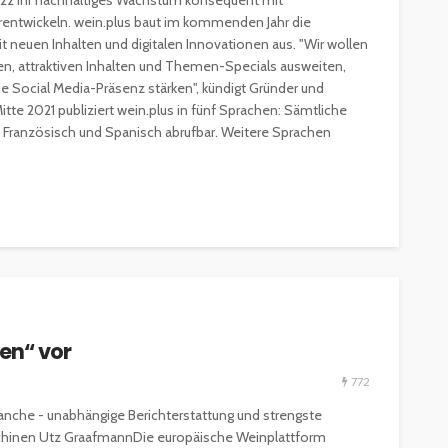
022 ihr nachhaltiges Wachstum konsequent mit
rentwickeln. wein.plus baut im kommenden Jahr die
GOURMET & FEINSCHMECKER
HOGA
t neuen Inhalten und digitalen Innovationen aus. "Wir wollen
HOTELLERIE & RESORTS
men, attraktiven Inhalten und Themen-Specials ausweiten,
RESTAURANTS & BARS
SPITZENKÖCHE
e Social Media-Präsenz stärken", kündigt Gründer und
kleinem
Geheimnisse der
tte 2021 publiziert wein.plus in fünf Sprachen: Sämtliche
and zu
Sterneköche: Insider-Tipps
ch, Französisch und Spanisch abrufbar. Weitere Sprachen
en?
für Hobbyköche
14.7k
22.2k
veröffentlicht vor 2 Jahren
fen“ vor
772
ranche - unabhängige Berichterstattung und strengste
hinen Utz GraafmannDie europäische Weinplattform