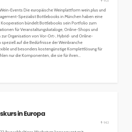
905
 Wein-Events Die europäische Weinplattform wein.plus und
anagement-Spezialist Bottlebooks in München haben eine
 Kooperation bündelt Bottlebooks sein Portfolio zum
tionen für Veranstaltungskataloge, Online-Shops und
zur Organisation von Vor-Ort-, Hybrid- und Online-
 speziell auf die Bedürfnisse der Weinbranche
xible und besonders kostengünstige Komplettlösung für
len nur die Komponenten, die sie für ihren...
skurs in Europa
943
ESSEN & TRINKEN
GASTROSZENE