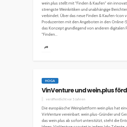
wein.plus stellt mit "Finden & Kaufen" ein innovat
strengste Weinkritiken und unabhängige Berich
verbindet. Über das neue Finden & Kaufen-Icon ve
Produzenten mit den Angeboten in den Online-Sh
das Konzept grundlegend von anderen digitalen P
"Finden...
HOGA
VinVenture und wein.plus för
veröffentlicht vor 5 Jahren
Die europäische Weinplattform wein.plus hat ei
VinVenture vereinbart. wein.plus-Gründer und Ge
das wein.plus ab sofort unterstützt, steht die 
Ideen: VinVenture scoutet in jedem Jahr Talente, 