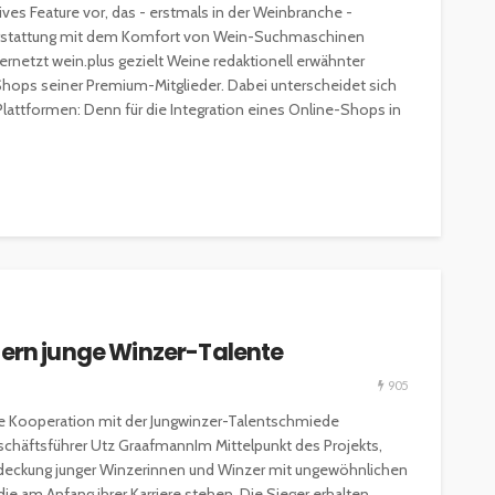
ives Feature vor, das - erstmals in der Weinbranche -
terstattung mit dem Komfort von Wein-Suchmaschinen
rnetzt wein.plus gezielt Weine redaktionell erwähnter
ops seiner Premium-Mitglieder. Dabei unterscheidet sich
lattformen: Denn für die Integration eines Online-Shops in
dern junge Winzer-Talente
905
ne Kooperation mit der Jungwinzer-Talentschmiede
schäftsführer Utz GraafmannIm Mittelpunkt des Projekts,
Entdeckung junger Winzerinnen und Winzer mit ungewöhnlichen
die am Anfang ihrer Karriere stehen. Die Sieger erhalten