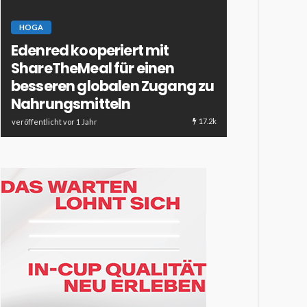
HOGA
Edenred kooperiert mit
ESSEN & TRINKE
ShareTheMeal für einen
HOTELLERIE & 
besseren globalen Zugang zu
Dessertcoc
Nahrungsmitteln
Verführun
17.2k
veröffentlicht vor 1 Jahr
veröffentlicht vor 1