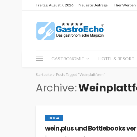
Freitag, August 7, 2026
Neueste Beiträge
Hier Werben
GASTRONOMIE
HOTEL & RESORT
Startseite
Posts Tagged "Weinplattform"
Archive
Weinplatt
HOGA
wein.plus und Bottlebooks ve