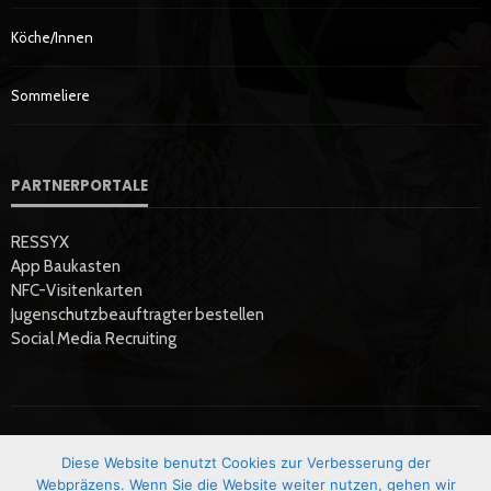
Köche/innen
Sommeliere
PARTNERPORTALE
RESSYX
App Baukasten
NFC-Visitenkarten
Jugenschutzbeauftragter bestellen
Social Media Recruiting
Diese Website benutzt Cookies zur Verbesserung der
Startseite
Datenschutzerklärung
Hier Werben
Impressum
Webpräzens. Wenn Sie die Website weiter nutzen, gehen wir