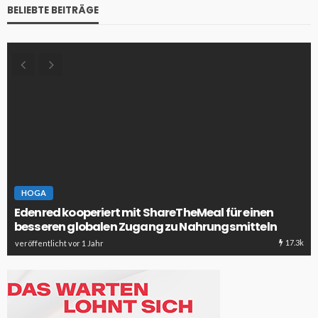
BELIEBTE BEITRÄGE
HOGA
Edenred kooperiert mit ShareTheMeal für einen
besseren globalen Zugang zu Nahrungsmitteln
17.3k
veröffentlicht vor 1 Jahr