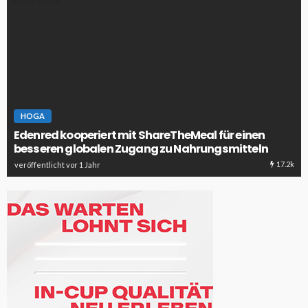
HOGA
Edenred kooperiert mit ShareTheMeal für einen
besseren globalen Zugang zu Nahrungsmitteln
17.2k
veröffentlicht vor 1 Jahr