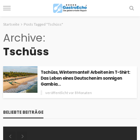
Startseite
Posts Tagged "Tschüss"
Archive
Tschüss
Tschüss, Wintermantel! Arbeiten im T-Shirt:
Das Leben eines Deutschen im sonnigen
Gambia…
veröffentlicht vor 8 Monaten
BELIEBTE BEITRÄGE