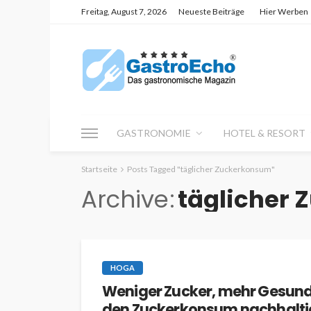
Freitag, August 7, 2026
Neueste Beiträge
Hier Werben
GASTRONOMIE
HOTEL & RESORT
Startseite
Posts Tagged "täglicher Zuckerkonsum"
Archive
täglicher
HOGA
Weniger Zucker, mehr Gesund
den Zuckerkonsum nachhalti