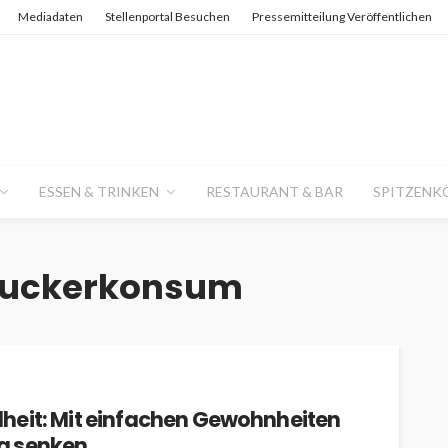
Mediadaten
Stellenportal Besuchen
Pressemitteilung Veröffentlichen
ESSEN & TRINKEN
RESTAURANT & BAR
SPITZENK
 Zuckerkonsum
heit: Mit einfachen Gewohnheiten
g senken