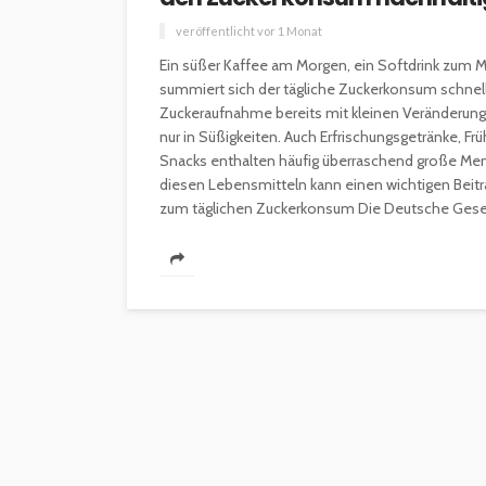
veröffentlicht vor 1 Monat
Ein süßer Kaffee am Morgen, ein Softdrink zum 
summiert sich der tägliche Zuckerkonsum schneller
Zuckeraufnahme bereits mit kleinen Veränderungen
nur in Süßigkeiten. Auch Erfrischungsgetränke, Fr
Snacks enthalten häufig überraschend große Me
diesen Lebensmitteln kann einen wichtigen Beit
zum täglichen Zuckerkonsum Die Deutsche Gesells
INTERESSANNTES
MAGAZIN
Wie kann man mit 
Kapital in Deutschl
investieren beginn
veröffentlicht vor 5 Jahren