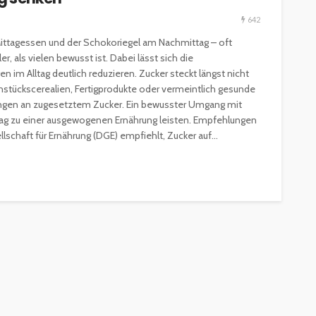
642
Mittagessen und der Schokoriegel am Nachmittag – oft
, als vielen bewusst ist. Dabei lässt sich die
 im Alltag deutlich reduzieren. Zucker steckt längst nicht
ühstückscerealien, Fertigprodukte oder vermeintlich gesunde
ngen an zugesetztem Zucker. Ein bewusster Umgang mit
ESSEN & TRINKEN
GASTROSZENE
rag zu einer ausgewogenen Ernährung leisten. Empfehlungen
GOURMET & FEINSCHMECKER
HOGA
chaft für Ernährung (DGE) empfiehlt, Zucker auf...
HOTELLERIE & RESORTS
RESTAURANTS & BARS
SPITZENKÖCHE
kleinem
Geheimnisse der
and zu
Sterneköche: Insider-Tipps
en?
für Hobbyköche
14.7k
22.2k
veröffentlicht vor 2 Jahren