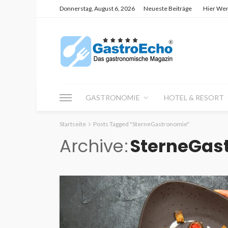
Donnerstag, August 6, 2026
Neueste Beiträge
Hier We
GASTRONOMIE
HOTEL & RESORT
Startseite
Posts Tagged "SterneGastronomie"
Archive
SterneGas