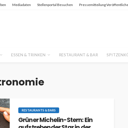
rben
Mediadaten
Stellenportal Besuchen
Pressemitteilung Veröffentlich
ESSEN & TRINKEN
RESTAURANT & BAR
SPITZENK
tronomie
RESTAURANTS & BARS
Grüner Michelin-Stern: Ein
aufstrebender Star in der