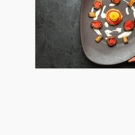
INTERESSANNTES
MAGAZIN
Wie kann man mit 
Kapital in Deutschl
investieren beginn
veröffentlicht vor 5 Jahren