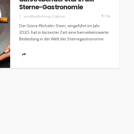
Sterne-Gastronomie
7.1k
veröffentlicht vor 2 Jahren
Der Grüne Michelin-Stern, eingeführt im Jahr
2020, hat in kürzester Zeit eine bemerkenswerte
Bedeutung in der Welt der Sternegastronomie
erlangt....
ESSEN & TRINKEN
GASTROSZENE
GOURMET & FEINSCHMECKER
HOGA
HOTELLERIE & RESORTS
RESTAURANTS & BARS
SPITZENKÖCHE
kleinem
Geheimnisse der
and zu
Sterneköche: Insider-Tipps
en?
für Hobbyköche
14.7k
22.1k
veröffentlicht vor 2 Jahren