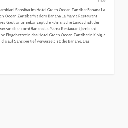
659
Jambiani Sansibar im Hotel Green Ocean Zanzibar Banana La
een Ocean ZanzibarMit dem Banana La Mama Restaurant
ches Gastronomiekonzept die kulinarische Landschaft der
eanzanzibar.com) Banana La Mama Restaurant Jambiani
ne Eingebettet in das Hotel Green Ocean Zanzibar in Kibigija
, die auf Sansibar tief verwurzelt ist: die Banane. Das
ESSEN & TRINKEN
GASTROSZENE
GOURMET & FEINSCHMECKER
HOGA
HOTELLERIE & RESORTS
RESTAURANTS & BARS
SPITZENKÖCHE
kleinem
Geheimnisse der
and zu
Sterneköche: Insider-Tipps
en?
für Hobbyköche
14.7k
22.2k
veröffentlicht vor 2 Jahren