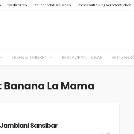
n
Mediadaten
Stellenportal Besuchen
Pressemitteilung Veröffentlichen
ESSEN & TRINKEN
RESTAURANT & BAR
SPITZENK
t Banana La Mama
Jambiani Sansibar