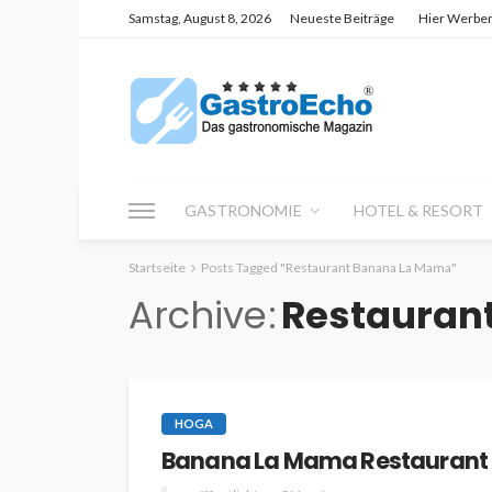
Samstag, August 8, 2026
Neueste Beiträge
Hier Werbe
GASTRONOMIE
HOTEL & RESORT
Startseite
Posts Tagged "Restaurant Banana La Mama"
Archive
Restauran
HOGA
Banana La Mama Restaurant 