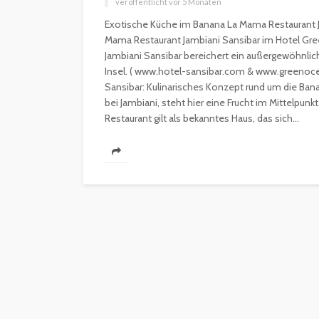
veröffentlicht vor 5 Monaten
Exotische Küche im Banana La Mama Restaurant 
Mama Restaurant Jambiani Sansibar im Hotel Gr
Jambiani Sansibar bereichert ein außergewöhnli
Insel. ( www.hotel-sansibar.com & www.greenoc
Sansibar: Kulinarisches Konzept rund um die Bana
bei Jambiani, steht hier eine Frucht im Mittelpunkt
Restaurant gilt als bekanntes Haus, das sich...
INTERESSANNTES
MAGAZIN
Wie kann man mit 
Kapital in Deutschl
investieren beginn
veröffentlicht vor 5 Jahren