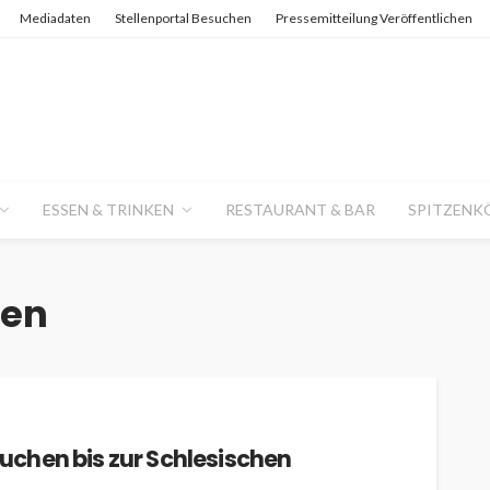
Mediadaten
Stellenportal Besuchen
Pressemitteilung Veröffentlichen
ESSEN & TRINKEN
RESTAURANT & BAR
SPITZENK
hen
chen bis zur Schlesischen