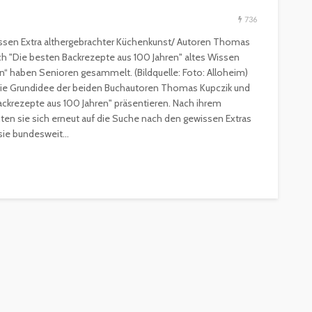
736
sen Extra althergebrachter Küchenkunst/ Autoren Thomas
 "Die besten Backrezepte aus 100 Jahren" altes Wissen
“ haben Senioren gesammelt. (Bildquelle: Foto: Alloheim)
die Grundidee der beiden Buchautoren Thomas Kupczik und
ackrezepte aus 100 Jahren" präsentieren. Nach ihrem
ESSEN & TRINKEN
GASTROSZENE
en sie sich erneut auf die Suche nach den gewissen Extras
GOURMET & FEINSCHMECKER
HOGA
ie bundesweit...
HOTELLERIE & RESORTS
RESTAURANTS & BARS
SPITZENKÖCHE
kleinem
Geheimnisse der
and zu
Sterneköche: Insider-Tipps
en?
für Hobbyköche
14.7k
22.2k
veröffentlicht vor 2 Jahren