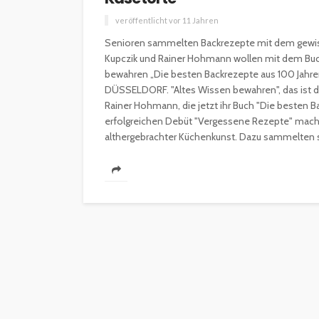
veröffentlicht vor 11 Jahren
Senioren sammelten Backrezepte mit dem gewis
Kupczik und Rainer Hohmann wollen mit dem Buch
bewahren „Die besten Backrezepte aus 100 Jahren
DÜSSELDORF. "Altes Wissen bewahren", das ist 
Rainer Hohmann, die jetzt ihr Buch "Die besten B
erfolgreichen Debüt "Vergessene Rezepte" macht
althergebrachter Küchenkunst. Dazu sammelten s
INTERESSANNTES
MAGAZIN
Wie kann man mit 
Kapital in Deutschl
investieren beginn
veröffentlicht vor 5 Jahren