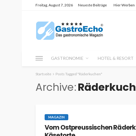
Freitag, August 7, 2026
Neueste Beiträge
Hier Werben
GASTRONOMIE
HOTEL & RESORT
Startseite
Posts Tagged "Räderkuchen"
Archive
Räderkuc
MAGAZIN
Vom Ostpreussischen Räderku
Käsetorte