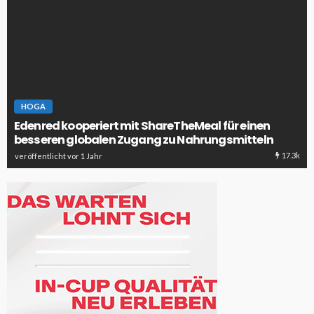
HOGA
Edenred kooperiert mit ShareTheMeal für einen
besseren globalen Zugang zu Nahrungsmitteln
17.3k
veröffentlicht vor 1 Jahr