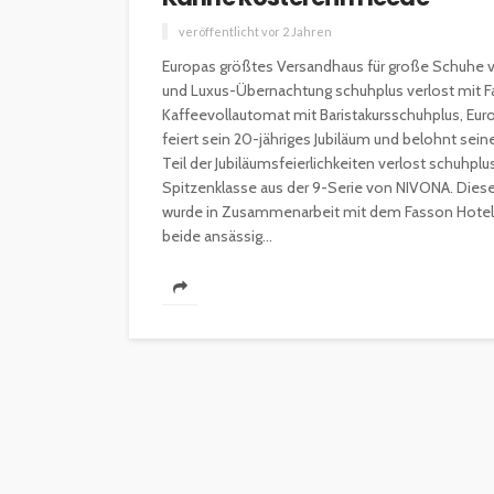
veröffentlicht vor 2 Jahren
Europas größtes Versandhaus für große Schuhe ve
und Luxus-Übernachtung schuhplus verlost mit 
Kaffeevollautomat mit Baristakursschuhplus, Eu
feiert sein 20-jähriges Jubiläum und belohnt se
Teil der Jubiläumsfeierlichkeiten verlost schuhp
Spitzenklasse aus der 9-Serie von NIVONA. Diese
wurde in Zusammenarbeit mit dem Fasson Hotel 
beide ansässig...
INTERESSANNTES
MAGAZIN
Wie kann man mit 
Kapital in Deutschl
investieren beginn
veröffentlicht vor 5 Jahren