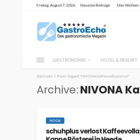
Freitag, August 7, 2026
Neueste Beiträge
Hier Werben
GASTRONOMIE
HOTEL & RESORT
Startseite
Posts Tagged "NIVONA Kaffeevollautomat"
Archive
NIVONA Ka
HOGA
schuhplus verlost Kaffeevoll
Kanne Rösterei in Heede