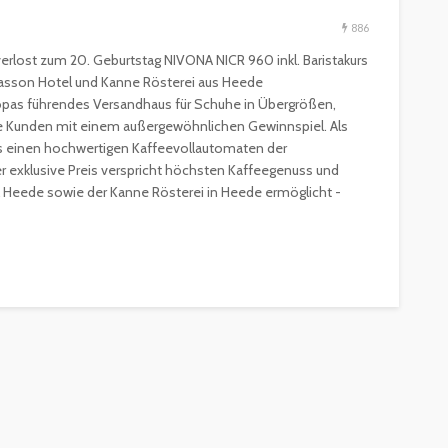
886
rlost zum 20. Geburtstag NIVONA NICR 960 inkl. Baristakurs
Fasson Hotel und Kanne Rösterei aus Heede
ropas führendes Versandhaus für Schuhe in Übergrößen,
ine Kunden mit einem außergewöhnlichen Gewinnspiel. Als
lus einen hochwertigen Kaffeevollautomaten der
ESSEN & TRINKEN
GASTROSZENE
r exklusive Preis verspricht höchsten Kaffeegenuss und
GOURMET & FEINSCHMECKER
HOGA
Heede sowie der Kanne Rösterei in Heede ermöglicht -
HOTELLERIE & RESORTS
RESTAURANTS & BARS
SPITZENKÖCHE
kleinem
Geheimnisse der
and zu
Sterneköche: Insider-Tipps
en?
für Hobbyköche
14.7k
22.2k
veröffentlicht vor 2 Jahren