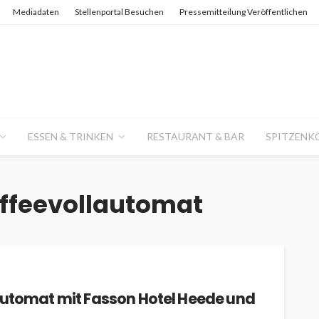
Mediadaten
Stellenportal Besuchen
Pressemitteilung Veröffentlichen
ESSEN & TRINKEN
RESTAURANT & BAR
SPITZENK
ffeevollautomat
automat mit Fasson Hotel Heede und