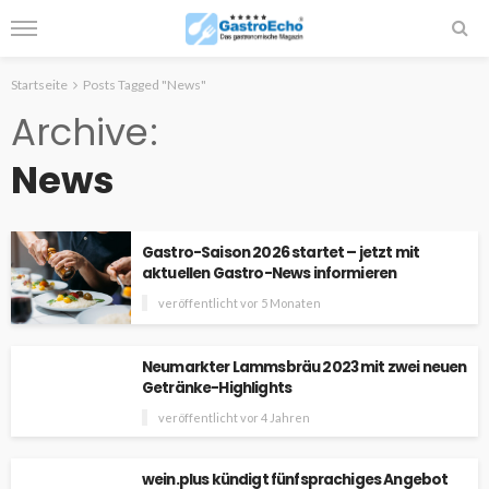
Startseite
Posts Tagged "News"
Archive
News
Gastro-Saison 2026 startet – jetzt mit
aktuellen Gastro-News informieren
veröffentlicht vor 5 Monaten
Neumarkter Lammsbräu 2023 mit zwei neuen
Getränke-Highlights
veröffentlicht vor 4 Jahren
wein.plus kündigt fünfsprachiges Angebot