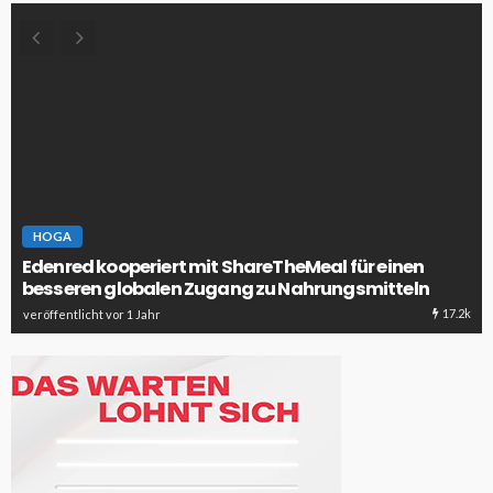
HOGA
Edenred kooperiert mit ShareTheMeal für einen
besseren globalen Zugang zu Nahrungsmitteln
17.2k
veröffentlicht vor 1 Jahr