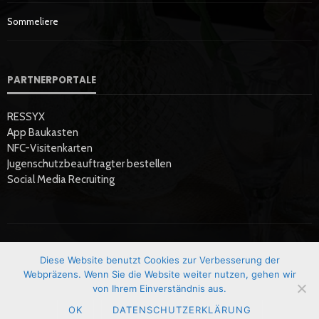
Sommeliere
PARTNERPORTALE
RESSYX
App Baukasten
NFC-Visitenkarten
Jugenschutzbeauftragter bestellen
Social Media Recruiting
Diese Website benutzt Cookies zur Verbesserung der
Startseite
Datenschutzerklärung
Hier Werben
Impressum
Webpräzens. Wenn Sie die Website weiter nutzen, gehen wir
von Ihrem Einverständnis aus.
OK
DATENSCHUTZERKLÄRUNG
Copyright © GastroEcho | News & Magazin