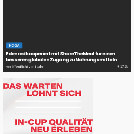
HOGA
Edenred kooperiert mit ShareTheMeal für einen
besseren globalen Zugang zu Nahrungsmitteln
17.3k
veröffentlicht vor 1 Jahr