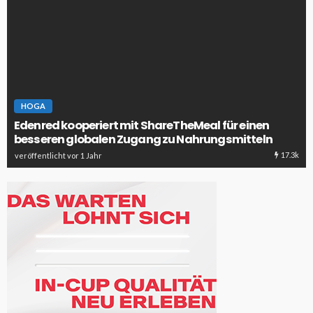
HOGA
Edenred kooperiert mit ShareTheMeal für einen
besseren globalen Zugang zu Nahrungsmitteln
17.3k
veröffentlicht vor 1 Jahr