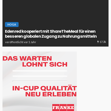
HOGA
Edenred kooperiert mit ShareTheMeal für einen
besseren globalen Zugang zu Nahrungsmitteln
17.3k
veröffentlicht vor 1 Jahr