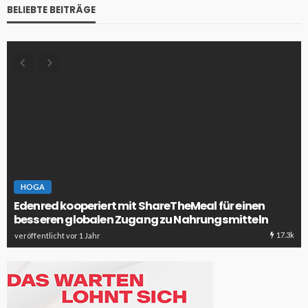
BELIEBTE BEITRÄGE
HOGA
Edenred kooperiert mit ShareTheMeal für einen
besseren globalen Zugang zu Nahrungsmitteln
17.3k
veröffentlicht vor 1 Jahr