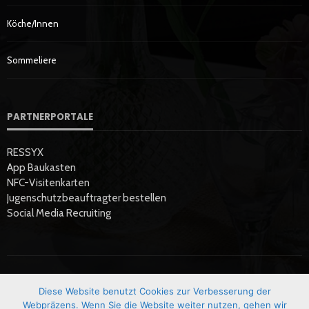
Köche/innen
Sommeliere
PARTNERPORTALE
RESSYX
App Baukasten
NFC-Visitenkarten
Jugenschutzbeauftragter bestellen
Social Media Recruiting
Diese Website benutzt Cookies zur Verbesserung der
Startseite
Datenschutzerklärung
Hier Werben
Impressum
Webpräzens. Wenn Sie die Website weiter nutzen, gehen wir