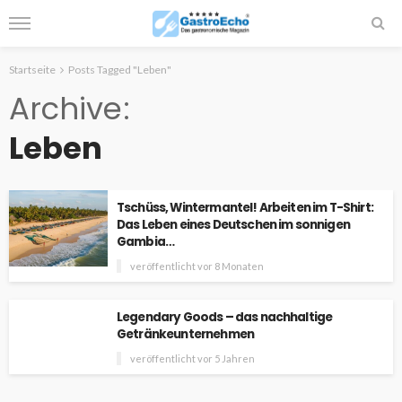
Startseite
Posts Tagged "Leben"
Archive
Leben
Tschüss, Wintermantel! Arbeiten im T-Shirt:
Das Leben eines Deutschen im sonnigen
Gambia…
veröffentlicht vor 8 Monaten
Legendary Goods – das nachhaltige
Getränkeunternehmen
veröffentlicht vor 5 Jahren