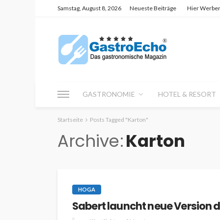
Samstag, August 8, 2026
Neueste Beiträge
Hier Werbe
GASTRONOMIE
HOTEL & RESORT
Startseite
Posts Tagged "Karton"
Archive
Karton
HOGA
Sabert launcht neue Version 