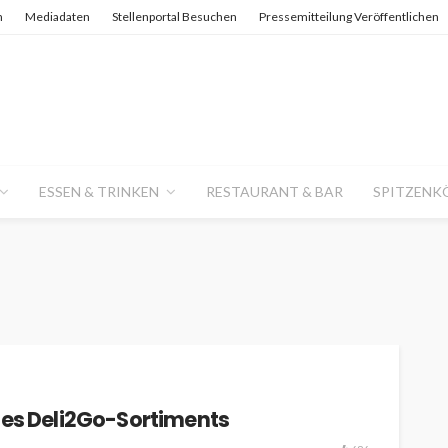
n
Mediadaten
Stellenportal Besuchen
Pressemitteilung Veröffentlichen
ESSEN & TRINKEN
RESTAURANT & BAR
SPITZENK
des Deli2Go-Sortiments