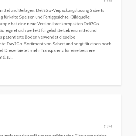
686
smittel und Beilagen: Deli2Go-Verpackungslösung Saberts
für kalte Speisen und Fertiggerichte. (Bildquelle:
urope hat eine neue Version ihrer kompakten Deli2Go-
o eignet sich perfekt für gekühlte Lebensmittel und
Der patentierte Boden verwendet dieselbe
nte Tray2Go-Sortiment von Sabert und sorgt für einen noch
ESSEN & TRINKEN
GASTROSZENE
. Dieser bietet mehr Transparenz für eine bessere
GOURMET & FEINSCHMECKER
HOGA
al zu...
HOTELLERIE & RESORTS
RESTAURANTS & BARS
SPITZENKÖCHE
kleinem
Geheimnisse der
and zu
Sterneköche: Insider-Tipps
en?
für Hobbyköche
14.7k
22.2k
veröffentlicht vor 2 Jahren
874