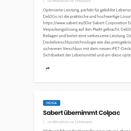
veröffentlicht vor 9 Monaten
Optimierte Leistung, perfekt für gekühlte Leben
Deli2Go ist die praktische und hochwertige Lösung 
https://www.sabert.eu/)Die Sabert Corporation E
Verpackungslösung auf den Markt gebracht. Deli2G
Beilagen und bietet eine verbesserte Leistung. 
Deckelverschlusstechnologie wie das preisgekrö
sichereren Verschluss mit dem neuen rPET-Deckel
Sichtbarkeit der Lebensmittel und um diese optim
INTERESSANNTES
MAGAZIN
Wie kann man mit 
Kapital in Deutschl
investieren beginn
veröffentlicht vor 5 Jahren
HOGA
Sabert übernimmt Colpac
veröffentlicht vor 12 Monaten