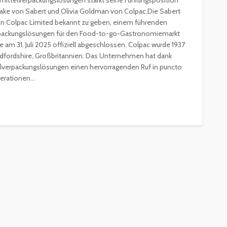
smittelverpackungslösungen stärkt seine Führungsposition
ake von Sabert und Olivia Goldman von Colpac.Die Sabert
on Colpac Limited bekannt zu geben, einem führenden
verpackungslösungen für den Food-to-go-Gastronomiemarkt
 am 31. Juli 2025 offiziell abgeschlossen. Colpac wurde 1937
 Bedfordshire, Großbritannien. Das Unternehmen hat dank
verpackungslösungen einen hervorragenden Ruf in puncto
erationen...