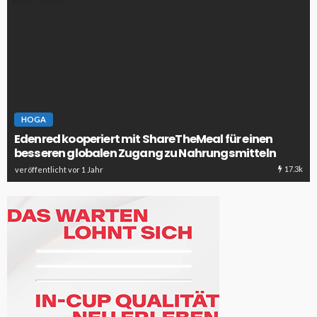
HOGA
Edenred kooperiert mit ShareTheMeal für einen
besseren globalen Zugang zu Nahrungsmitteln
17.3k
veröffentlicht vor 1 Jahr