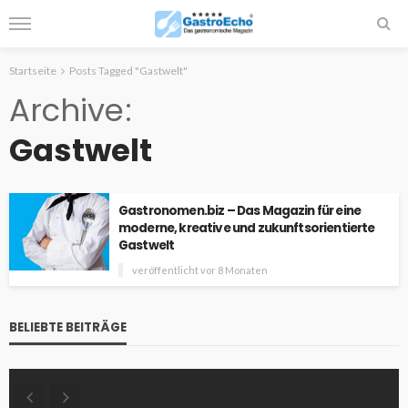
Startseite
Posts Tagged "Gastwelt"
Archive
Gastwelt
Gastronomen.biz – Das Magazin für eine
moderne, kreative und zukunftsorientierte
Gastwelt
veröffentlicht vor 8 Monaten
BELIEBTE BEITRÄGE