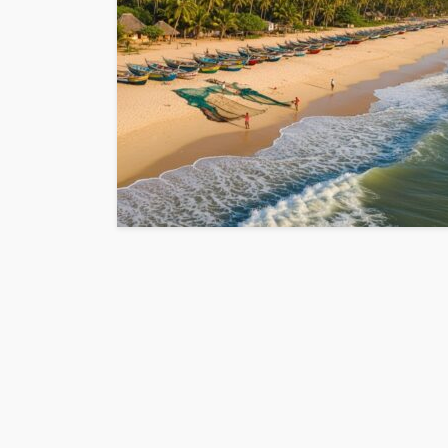
INTERESSANNTES
MAGAZIN
Wie kann man mit 
Kapital in Deutschl
investieren beginn
veröffentlicht vor 5 Jahren