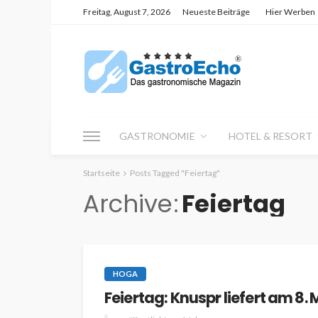
Freitag, August 7, 2026
Neueste Beiträge
Hier Werben
GASTRONOMIE
HOTEL & RESORT
Startseite
Posts Tagged "Feiertag"
Archive
Feiertag
HOGA
Feiertag: Knuspr liefert am 8. 