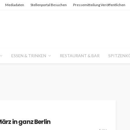
Mediadaten
Stellenportal Besuchen
Pressemitteilung Veröffentlichen
ESSEN & TRINKEN
RESTAURANT & BAR
SPITZENK
März in ganz Berlin