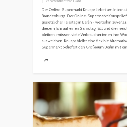
veröffentlicht vor 1 Jahr
Der Online-Supermarkt Knuspr liefert am Internati
Brandenburgs. Der Online-Supermarkt Knuspr liefe
gesetzlicher Feiertag in Berlin - weiterhin zuverlä
diesem Jahr auf einen Samstag fällt und die me
bleiben, müssen viele Verbraucher:innen ihre Wo
ausweichen. Knuspr bleibt eine flexible Alternativ
Supermarkt beliefert den Großraum Berlin mit ein
INTERESSANNTES
MAGAZIN
Wie kann man mit 
Kapital in Deutschl
investieren beginn
veröffentlicht vor 5 Jahren