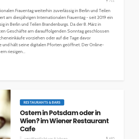
711
onalen Frauentag weiterhin zuverlässig in Berlin und Teilen
rt am diesjährigen Internationalen Frauentag - seit 2019 ein
ssig in Berlin und Teilen Brandenburgs. Da der 8. März in
isten Geschäfte am darauffolgenden Sonntag geschlossen
cheneinkäufe vorziehen oder auf die Tage davor
e und hält seine digitalen Pforten geöffnet. Der Online-
ESSEN & TRINKEN
GASTROSZENE
em riesigen...
GOURMET & FEINSCHMECKER
HOGA
HOTELLERIE & RESORTS
RESTAURANTS & BARS
SPITZENKÖCHE
kleinem
Geheimnisse der
and zu
Sterneköche: Insider-Tipps
en?
für Hobbyköche
RESTAURANTS & BARS
14.7k
22.2k
veröffentlicht vor 2 Jahren
Ostern in Potsdam oder in
Wien? im Wiener Restaurant
Cafe
685
veröffentlicht vor 9 Jahren