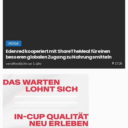
HOGA
Edenred kooperiert mit ShareTheMeal für einen
besseren globalen Zugang zu Nahrungsmitteln
17.2k
veröffentlicht vor 1 Jahr