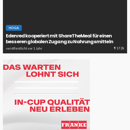
HOGA
Edenred kooperiert mit ShareTheMeal für einen
besseren globalen Zugang zu Nahrungsmitteln
17.2k
veröffentlicht vor 1 Jahr