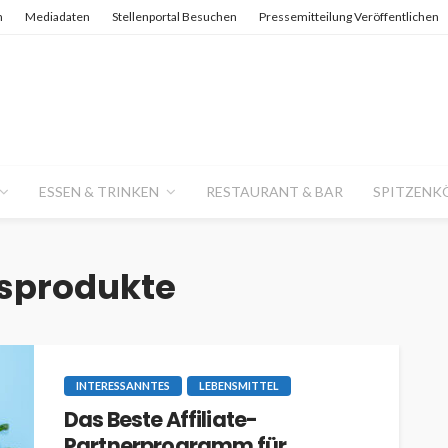
n
Mediadaten
Stellenportal Besuchen
Pressemitteilung Veröffentlichen
ESSEN & TRINKEN
RESTAURANT & BAR
SPITZENK
sprodukte
INTERESSANNTES
LEBENSMITTEL
Das Beste Affiliate-
Partnerprogramm für