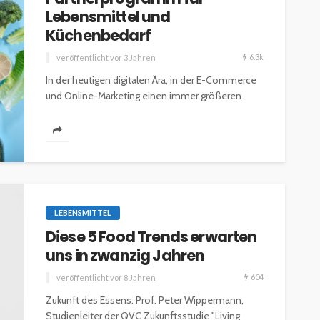
Lebensmittel und
Küchenbedarf
6.3k
veröffentlicht vor 3 Jahren
In der heutigen digitalen Ära, in der E-Commerce
und Online-Marketing einen immer größeren
Stellenwert einnehmen, suchen Unternehmen
ESSEN & TRINKEN
GASTROSZENE
verstärkt nach effektiven...
GOURMET & FEINSCHMECKER
HOGA
HOTELLERIE & RESORTS
RESTAURANTS & BARS
SPITZENKÖCHE
kleinem
Geheimnisse der
and zu
Sterneköche: Insider-Tipps
LEBENSMITTEL
en?
für Hobbyköche
Diese 5 Food Trends erwarten
14.7k
22.2k
veröffentlicht vor 2 Jahren
uns in zwanzig Jahren
604
veröffentlicht vor 8 Jahren
Zukunft des Essens: Prof. Peter Wippermann,
Studienleiter der QVC Zukunftsstudie "Living