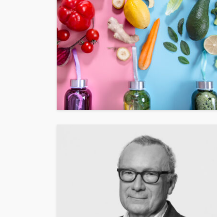
INTERESSANNTES
MAGAZIN
Wie kann man mit 
Kapital in Deutschl
investieren beginn
veröffentlicht vor 5 Jahren