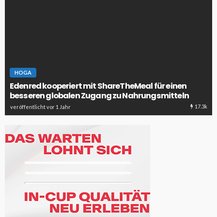
HOGA
Edenred kooperiert mit ShareTheMeal für einen
besseren globalen Zugang zu Nahrungsmitteln
17.3k
veröffentlicht vor 1 Jahr