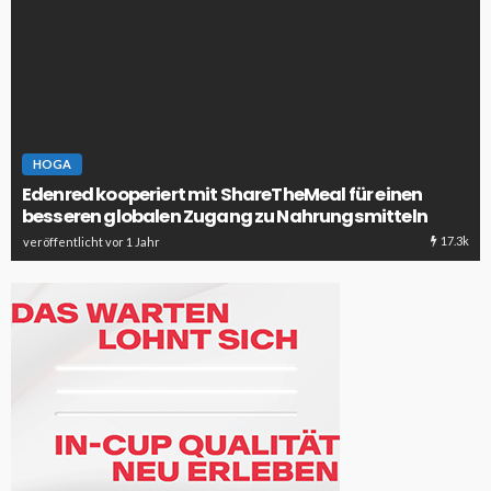
HOGA
Edenred kooperiert mit ShareTheMeal für einen
besseren globalen Zugang zu Nahrungsmitteln
17.3k
veröffentlicht vor 1 Jahr