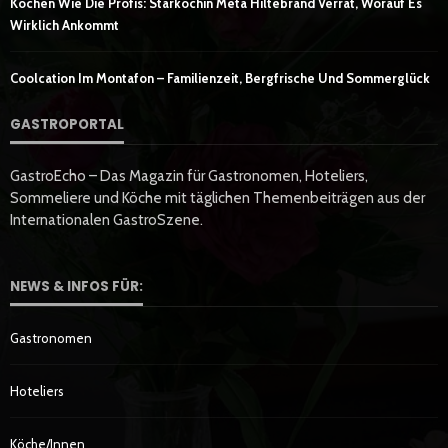
Kochen Wie Die Profis: Starköchin Meta Hiltebrand Verrät, Worauf Es
Wirklich Ankommt
Coolcation Im Montafon – Familienzeit, Bergfrische Und Sommerglück
GASTROPORTAL
GastroEcho – Das Magazin für Gastronomen, Hoteliers,
Sommeliere und Köche mit täglichen Themenbeiträgen aus der
Internationalen GastroSzene.
NEWS & INFOS FÜR:
Gastronomen
Hoteliers
Köche/innen