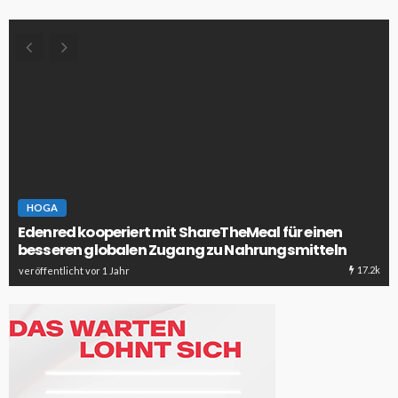
HOGA
Edenred kooperiert mit ShareTheMeal für einen
besseren globalen Zugang zu Nahrungsmitteln
17.2k
veröffentlicht vor 1 Jahr