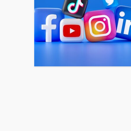
INTERESSANNTES
MAGAZIN
Wie kann man mit 
Kapital in Deutschl
investieren beginn
veröffentlicht vor 5 Jahren