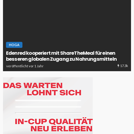
HOGA
Edenred kooperiert mit ShareTheMeal für einen
besseren globalen Zugang zu Nahrungsmitteln
17.3k
veröffentlicht vor 1 Jahr