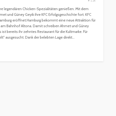
1.1k
hre legendären Chicken-Spezialitäten genießen. Mit dem
met und Güney Geyik ihre KFC Erfolgsgeschichte fort. KFC
Hamburg eröffnet.Hamburg bekommt eine neue Attraktion für
nt am Bahnhof Altona. Damit schreiben Ahmet und Güney
 ist bereits ihr zehntes Restaurant für die Kultmarke. Für
lt" ausgesucht. Dank der belebten Lage direkt...
ESSEN & TRINKEN
GASTROSZENE
GOURMET & FEINSCHMECKER
HOGA
HOTELLERIE & RESORTS
RESTAURANTS & BARS
SPITZENKÖCHE
kleinem
Geheimnisse der
and zu
Sterneköche: Insider-Tipps
en?
für Hobbyköche
14.7k
22.2k
veröffentlicht vor 2 Jahren