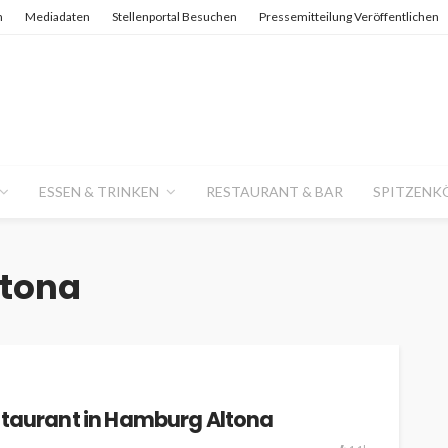
n
Mediadaten
Stellenportal Besuchen
Pressemitteilung Veröffentlichen
ESSEN & TRINKEN
RESTAURANT & BAR
SPITZENK
ltona
staurant in Hamburg Altona