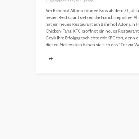
veröffentlicht vor 6 Jahren
Am Bahnhof Altona können Fans ab dem 31. Juli i
neuen Restaurant setzen die Franchisepartner Ah
hat ein neues Restaurant am Bahnhof Altona in 
Chicken-Fans: KFC eröffnet ein neues Restaura
Geyik ihre Erfolgsgeschichte mit KFC fort, denn es
diesen Meilenstein haben sie sich das "Tor zur We
INTERESSANNTES
MAGAZIN
Wie kann man mit 
Kapital in Deutschl
investieren beginn
veröffentlicht vor 5 Jahren