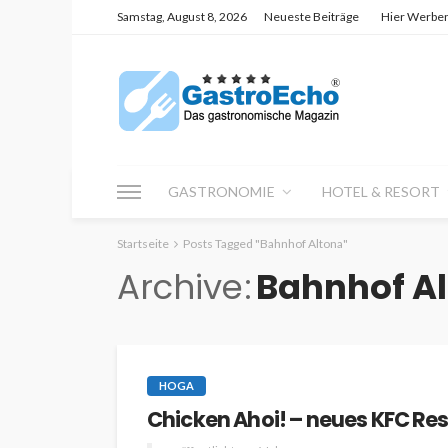
Samstag, August 8, 2026
Neueste Beiträge
Hier Werbe
GASTRONOMIE
HOTEL & RESORT
Startseite
Posts Tagged "Bahnhof Altona"
Archive
Bahnhof A
HOGA
Chicken Ahoi! – neues KFC Re