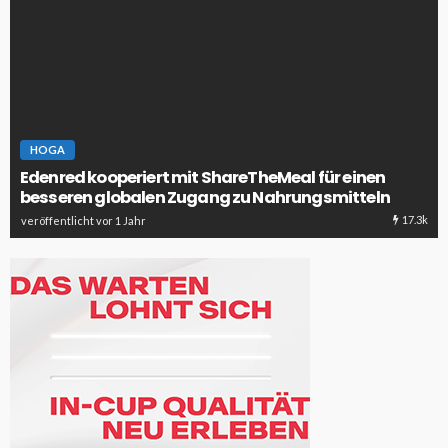
HOGA
Edenred kooperiert mit ShareTheMeal für einen
besseren globalen Zugang zu Nahrungsmitteln
17.3k
veröffentlicht vor 1 Jahr