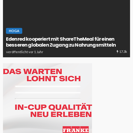
HOGA
Edenred kooperiert mit ShareTheMeal für einen
besseren globalen Zugang zu Nahrungsmitteln
17.3k
veröffentlicht vor 1 Jahr