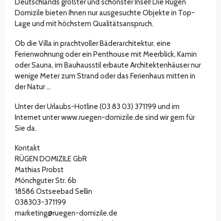
Deutschlands größter und schönster Insel! Die Rügen
Domizile bieten Ihnen nur ausgesuchte Objekte in Top-
Lage und mit höchstem Qualitätsanspruch.
Ob die Villa in prachtvoller Bäderarchitektur, eine
Ferienwohnung oder ein Penthouse mit Meerblick, Kamin
oder Sauna, im Bauhausstil erbaute Architektenhäuser nur
wenige Meter zum Strand oder das Ferienhaus mitten in
der Natur …
Unter der Urlaubs-Hotline (03 83 03) 371199 und im
Internet unter www.ruegen-domizile.de sind wir gern für
Sie da.
Kontakt
RÜGEN DOMIZILE GbR
Mathias Probst
Mönchguter Str. 6b
18586 Ostseebad Sellin
038303-371199
marketing@ruegen-domizile.de