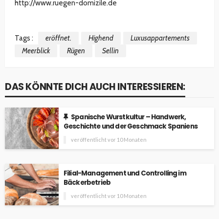
http://www.ruegen-domizile.de
Tags :
eröffnet.
Highend
Luxusappartements
Meerblick
Rügen
Sellin
DAS KÖNNTE DICH AUCH INTERESSIEREN:
Spanische Wurstkultur – Handwerk,
Geschichte und der Geschmack Spaniens
veröffentlicht vor 10 Monaten
Filial-Management und Controlling im
Bäckerbetrieb
veröffentlicht vor 10 Monaten