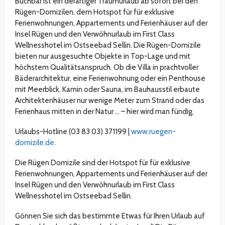
Buchbar ist ein derartiger Traumurlaub ab sofort bei den
Rügen-Domizilen, dem Hotspot für für exklusive
Ferienwohnungen, Appartements und Ferienhäuser auf der
Insel Rügen und den Verwöhnurlaub im First Class
Wellnesshotel im Ostseebad Sellin. Die Rügen-Domizile
bieten nur ausgesuchte Objekte in Top-Lage und mit
höchstem Qualitätsanspruch. Ob die Villa in prachtvoller
Bäderarchitektur, eine Ferienwohnung oder ein Penthouse
mit Meerblick, Kamin oder Sauna, im Bauhausstil erbaute
Architektenhäuser nur wenige Meter zum Strand oder das
Ferienhaus mitten in der Natur … – hier wird man fündig.
Urlaubs-Hotline (03 83 03) 371199 |
www.ruegen-
domizile.de.
Die Rügen Domizile sind der Hotspot für für exklusive
Ferienwohnungen, Appartements und Ferienhäuser auf der
Insel Rügen und den Verwöhnurlaub im First Class
Wellnesshotel im Ostseebad Sellin.
Gönnen Sie sich das bestimmte Etwas für Ihren Urlaub auf