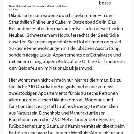
beste
Purer Urlaubsluxus: Strandvillen Philine und Claire
in Sellin
Urlaubsadressen haben Zuwachs bekommen – in den
Strandvillen Philine und Claire im Ostseebad Sellin. Das
Besondere: Hinter den markanten Fassaden dieser beiden
Neubau-Schwestern am Hochufer rechts der Seebrücke
erwarten Sie keine unpersönlichen Hotelzimmer oder viel
zu kleine Ferienwohnungen mit der üblichen Ausstattung,
sondern riesige Luxus-Appartements der Extraklasse und
mit einem einzigartigem Blick auf die Ostsee bis hinüber zu
den Kreidefelsen im Nationalpark Jasmund.
Hier wohnt man nicht einfach nur, hier residiert man. Bis zu
fürstliche 210 Quadratmeter groß, bieten die zumeist
zweistöckigen Appartements für bis zu sechs Personen
allen nur erdenklichen Urlaubskomfort. Modernes und
funktionales Design trifft auf hochwertigste Materialien
aus Naturstein, Eichenholz und Manufakturfliesen.
Raumhöhen von über 2,90 Meter, bodentiefe Fenster,
Fußbodenheizung, Sauna und Kamin vermitteln direkt beim
Eintreten eine ganz besondere Wohlfühl-Atmosphäre und