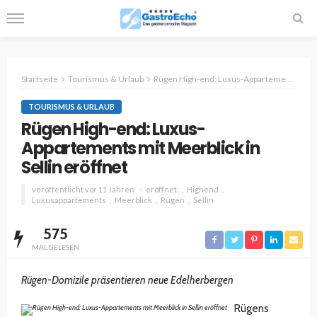
Startseite
Tourismus & Urlaub
Rügen High-end: Luxus-Appartements mit Meerblick in Sellin eröffnet
TOURISMUS & URLAUB
Rügen High-end: Luxus-
Appartements mit Meerblick in
Sellin eröffnet
veröffentlicht vor 11 Jahren
eröffnet.
Highend
Luxusappartements
Meerblick
Rügen
Sellin
575
MAL GELESEN
Rügen-Domizile präsentieren neue Edelherbergen
Rügens