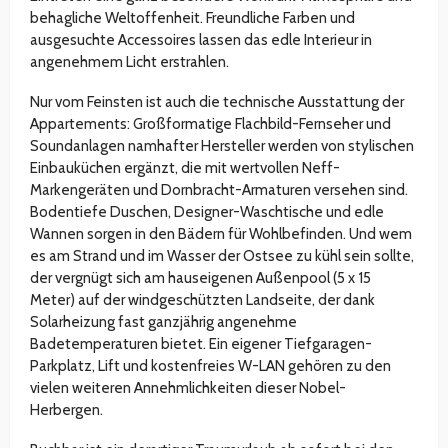
behagliche Weltoffenheit. Freundliche Farben und
ausgesuchte Accessoires lassen das edle Interieur in
angenehmem Licht erstrahlen.
Nur vom Feinsten ist auch die technische Ausstattung der
Appartements: Großformatige Flachbild-Fernseher und
Soundanlagen namhafter Hersteller werden von stylischen
Einbauküchen ergänzt, die mit wertvollen Neff-
Markengeräten und Dornbracht-Armaturen versehen sind.
Bodentiefe Duschen, Designer-Waschtische und edle
Wannen sorgen in den Bädern für Wohlbefinden. Und wem
es am Strand und im Wasser der Ostsee zu kühl sein sollte,
der vergnügt sich am hauseigenen Außenpool (5 x 15
Meter) auf der windgeschützten Landseite, der dank
Solarheizung fast ganzjährig angenehme
Badetemperaturen bietet. Ein eigener Tiefgaragen-
Parkplatz, Lift und kostenfreies W-LAN gehören zu den
vielen weiteren Annehmlichkeiten dieser Nobel-
Herbergen.