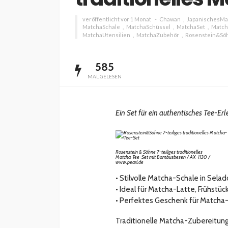
veröffentlicht vor 1 Monat
Chawan
JapanischesMa
MatchaSchale
MatchaSchüssel
MatchaSet
Match
MatchaUtensilien
MatchaZubehör
Rosenstein&Sö
585
INTERESSANNTES
MAGAZIN
MAL GELESEN
Wie kann man mit 
Kapital in Deutschl
investieren beginn
Ein Set für ein authentisches Tee-Er
veröffentlicht vor 5 Jahren
Rosenstein & Söhne 7-teiliges traditionelles
Matcha-Tee-Set mit Bambusbesen / AX-1130 /
www.pearl.de
• Stilvolle Matcha-Schale in Selad
• Ideal für Matcha-Latte, Frühst
• Perfektes Geschenk für Match
Traditionelle Matcha-Zubereitung