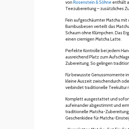
von
Rosenstein & Söhne
enthält a
Teezubereitung – zusätzliches Zub
Fein aufgeschäumter Matcha mit c
Bambusbesen verteilt das Matcha-
Schaum ohne Klümpchen. Das Ergeb
einen cremigen Matcha Latte.
Perfekte Kontrolle bei jedem Han
ausreichend Platz zum Aufschlage
Zubereitung. So gelingen traditi
Für bewusste Genussmomente im Al
kleine Auszeit zwischendurch oder
verbindet traditionelle Teekultu
Komplett ausgestattet und sofort 
aufeinander abgestimmt und ermög
traditionelle Matcha-Zubereitung.
Geschenkidee für Matcha-Einstei