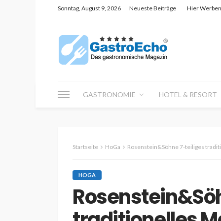
Sonntag, August 9, 2026
Neueste Beiträge
Hier Werbe
GASTRONOMIE
HOTEL & RESORT
Startseite
HoGa
Rosenstein&Söhne 7-teiliges tradit
HOGA
Rosenstein&Söh
traditionelles