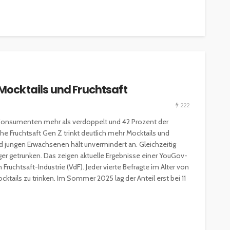
 Mocktails und Fruchtsaft
222
Konsumenten mehr als verdoppelt und 42 Prozent der
e Fruchtsaft Gen Z trinkt deutlich mehr Mocktails und
d jungen Erwachsenen hält unvermindert an. Gleichzeitig
figer getrunken. Das zeigen aktuelle Ergebnisse einer YouGov-
ruchtsaft-Industrie (VdF). Jeder vierte Befragte im Alter von
cktails zu trinken. Im Sommer 2025 lag der Anteil erst bei 11