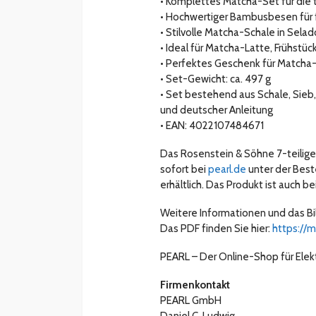
• Komplettes Matcha-Set für die 
• Hochwertiger Bambusbesen für 
• Stilvolle Matcha-Schale in Selad
• Ideal für Matcha-Latte, Frühst
• Perfektes Geschenk für Match
• Set-Gewicht: ca. 497 g
• Set bestehend aus Schale, Sieb
und deutscher Anleitung
• EAN: 4022107484671
Das Rosenstein & Söhne 7-teilig
sofort bei
pearl.de
unter der Bes
erhältlich. Das Produkt ist auch be
Weitere Informationen und das Bi
Das PDF finden Sie hier:
https://
PEARL – Der Online-Shop für Elek
Firmenkontakt
PEARL GmbH
Daniel C. Ludwig