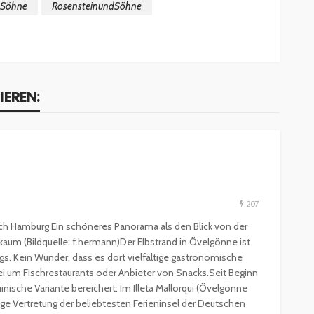
&Söhne
RosensteinundSöhne
IEREN:
207
 nach Hamburg Ein schöneres Panorama als den Blick von der
a kaum (Bildquelle: f.hermann)Der Elbstrand in Övelgönne ist
s. Kein Wunder, dass es dort vielfältige gastronomische
i um Fischrestaurants oder Anbieter von Snacks.Seit Beginn
inische Variante bereichert: Im Illeta Mallorqui (Övelgönne
ige Vertretung der beliebtesten Ferieninsel der Deutschen