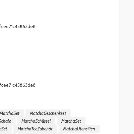
sMatchaSet
MatchaGeschenkset
Schale
MatchaSchüssel
MatchaSet
eSet
MatchaTeeZubehör
MatchaUtensilien