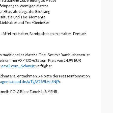
traditionelle Zubereitung zu Hause
feinporigen, cremigen Matcha
on-Blau als eleganter Blickfang
ücksrituale und Tee-Momente
a-Liebhaber und Tee-Genießer
, Löffel mit Halter, Bambusbesen mit Halter, Teetuch
es traditionelles Matcha-Tee-Set mit Bambusbesen ist
tellnummer AX-1130-625 zum Preis von 24,99 EUR
i
emall.com_Schweiz
verfügbar.
ldmaterial entnehmen Sie bitte der Presseinformation.
magentacloud.de/s/TgAF269LHn5NjPc
tronik, PC- & Büro-Zubehör & MEHR