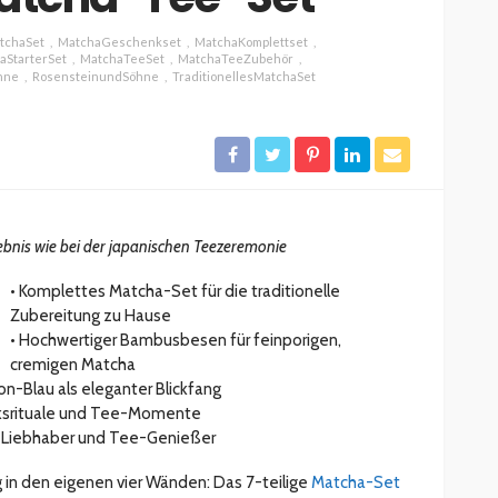
tchaSet
MatchaGeschenkset
MatchaKomplettset
aStarterSet
MatchaTeeSet
MatchaTeeZubehör
hne
RosensteinundSöhne
TraditionellesMatchaSet
ESSEN & TRINKEN
GASTROSZENE
GOURMET & FEINSCHMECKER
HOGA
HOTELLERIE & RESORTS
RESTAURANTS & BARS
SPITZENKÖCHE
kleinem
Geheimnisse der
and zu
Sterneköche: Insider-Tipps
en?
für Hobbyköche
lebnis wie bei der japanischen Teezeremonie
14.7k
22.3k
veröffentlicht vor 2 Jahren
• Komplettes Matcha-Set für die traditionelle
Zubereitung zu Hause
• Hochwertiger Bambusbesen für feinporigen,
cremigen Matcha
on-Blau als eleganter Blickfang
ücksrituale und Tee-Momente
a-Liebhaber und Tee-Genießer
 in den eigenen vier Wänden: Das 7-teilige
Matcha-Set