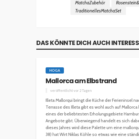
MatchaZubehör
Rosenstein
TraditionellesMatchaSet
DAS KÖNNTE DICH AUCH INTERESS
HOGA
Mallorca am Elbstrand
veröffentlicht vor 2 Tagen
Illeta Mallorqui bringt die Küche der Ferieninsel
Terrasse des Illeta gibt es wohl auch auf Mallorc
eines der beliebtesten Erholungsgebiete Hamburg
Angebote gibt. Überwiegend handelt es sich dabe
dieses Jahres wird diese Palette um eine mallorqu
38) hat Wirt Niklas Köhle so etwas wie eine ständ