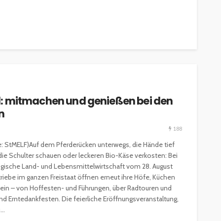
eld: mitmachen und genießen bei den
n
188
le: StMELF)Auf dem Pferderücken unterwegs, die Hände tief
die Schulter schauen oder leckeren Bio-Käse verkosten: Bei
ogische Land- und Lebensmittelwirtschaft vom 28. August
triebe im ganzen Freistaat öffnen erneut ihre Höfe, Küchen
n ein – von Hoffesten- und Führungen, über Radtouren und
 Erntedankfesten. Die feierliche Eröffnungsveranstaltung,
..