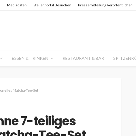
n
Mediadaten
Stellenportal Besuchen
Pressemitteilung Veröffentlichen
ESSEN & TRINKEN
RESTAURANT & BAR
SPITZENK
ionelles Matcha-Tee-Set
ne 7-teiliges
 Matcha-Tee-Set