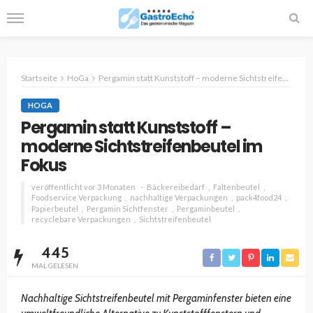
Startseite
HoGa
Pergamin statt Kunststoff – moderne Sichtstreifenbeutel im Fokus
HOGA
Pergamin statt Kunststoff –
moderne Sichtstreifenbeutel im
Fokus
veröffentlicht vor 3 Monaten
Bäckereibedarf
Faltenbeutel
Foodservice Verpackung
nachhaltige Verpackungen
pack4food24
Papierbeutel
Pergamin Sichtfenster
Pergaminbeutel
recyclebare Verpackungen
Sichtstreifenbeutel
445
MAL GELESEN
Nachhaltige Sichtstreifenbeutel mit Pergaminfenster bieten eine