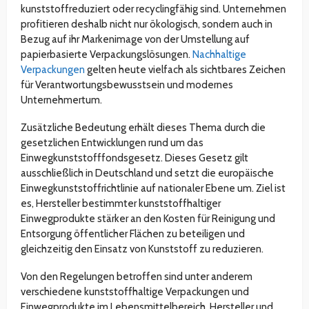
kunststoffreduziert oder recyclingfähig sind. Unternehmen
profitieren deshalb nicht nur ökologisch, sondern auch in
Bezug auf ihr Markenimage von der Umstellung auf
papierbasierte Verpackungslösungen.
Nachhaltige
Verpackungen
gelten heute vielfach als sichtbares Zeichen
für Verantwortungsbewusstsein und modernes
Unternehmertum.
Zusätzliche Bedeutung erhält dieses Thema durch die
gesetzlichen Entwicklungen rund um das
Einwegkunststofffondsgesetz. Dieses Gesetz gilt
ausschließlich in Deutschland und setzt die europäische
Einwegkunststoffrichtlinie auf nationaler Ebene um. Ziel ist
es, Hersteller bestimmter kunststoffhaltiger
Einwegprodukte stärker an den Kosten für Reinigung und
Entsorgung öffentlicher Flächen zu beteiligen und
gleichzeitig den Einsatz von Kunststoff zu reduzieren.
Von den Regelungen betroffen sind unter anderem
verschiedene kunststoffhaltige Verpackungen und
Einwegprodukte im Lebensmittelbereich. Hersteller und