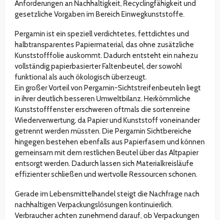
Anforderungen an Nachhaltigkeit, Recyclingfähigkeit und
gesetzliche Vorgaben im Bereich Einwegkunststoffe.
Pergamin ist ein speziell verdichtetes, fettdichtes und
halbtransparentes Papiermaterial, das ohne zusätzliche
Kunststofffolie auskommt. Dadurch entsteht ein nahezu
vollständig papierbasierter Faltenbeutel, der sowohl
funktional als auch ökologisch überzeugt.
Ein großer Vorteil von Pergamin-Sichtstreifenbeuteln liegt
in ihrer deutlich besseren Umweltbilanz. Herkömmliche
Kunststofffenster erschweren oftmals die sortenreine
Wiederverwertung, da Papier und Kunststoff voneinander
getrennt werden müssten. Die Pergamin Sichtbereiche
hingegen bestehen ebenfalls aus Papierfasern und können
gemeinsam mit dem restlichen Beutel über das Altpapier
entsorgt werden. Dadurch lassen sich Materialkreisläufe
effizienter schließen und wertvolle Ressourcen schonen.
Gerade im Lebensmittelhandel steigt die Nachfrage nach
nachhaltigen Verpackungslösungen kontinuierlich.
Verbraucher achten zunehmend darauf, ob Verpackungen