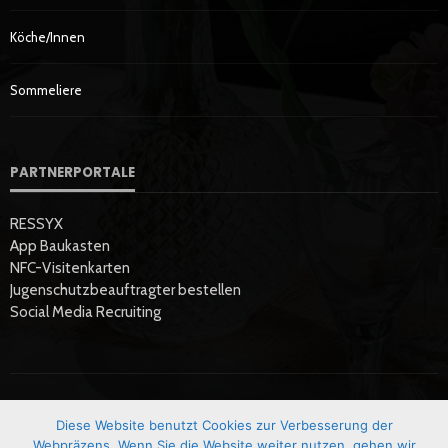
Köche/innen
Sommeliere
PARTNERPORTALE
RESSYX
App Baukasten
NFC-Visitenkarten
Jugenschutzbeauftragter bestellen
Social Media Recruiting
Diese Website benutzt Cookies zur Verbesserung der
Startseite
Datenschutzerklärung
Hier Werben
Impressum
Webpräzens. Wenn Sie die Website weiter nutzen, gehen wir