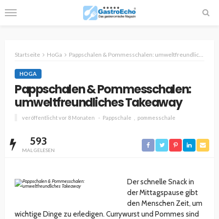
Startseite
HoGa
Pappschalen & Pommesschalen: umweltfreundliches Takeaway
HOGA
Pappschalen & Pommesschalen:
umweltfreundliches Takeaway
veröffentlicht vor 8 Monaten
Pappschale
pommesschale
593
MAL GELESEN
Der schnelle Snack in
der Mittagspause gibt
den Menschen Zeit, um
wichtige Dinge zu erledigen. Currywurst und Pommes sind