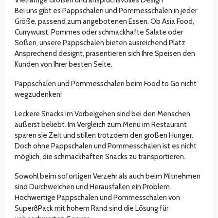
Vielfältige Größen und anspruchsvolles Design
Bei uns gibt es Pappschalen und Pommesschalen in jeder
Größe, passend zum angebotenen Essen. Ob Asia Food,
Currywurst, Pommes oder schmackhafte Salate oder
Soßen, unsere Pappschalen bieten ausreichend Platz.
Ansprechend designt, präsentieren sich Ihre Speisen den
Kunden von Ihrer besten Seite.
Pappschalen und Pommesschalen beim Food to Go nicht
wegzudenken!
Leckere Snacks im Vorbeigehen sind bei den Menschen
äußerst beliebt. Im Vergleich zum Menü im Restaurant
sparen sie Zeit und stillen trotzdem den großen Hunger.
Doch ohne Pappschalen und Pommesschalen ist es nicht
möglich, die schmackhaften Snacks zu transportieren.
Sowohl beim sofortigen Verzehr als auch beim Mitnehmen
sind Durchweichen und Herausfallen ein Problem.
Hochwertige Pappschalen und Pommesschalen von
Super8Pack mit hohem Rand sind die Lösung für