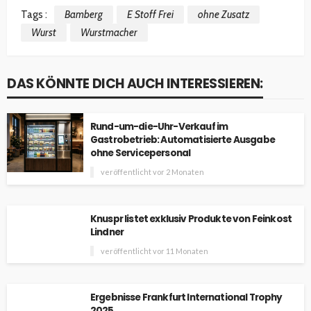
Tags :
Bamberg
E Stoff Frei
ohne Zusatz
Wurst
Wurstmacher
DAS KÖNNTE DICH AUCH INTERESSIEREN:
Rund-um-die-Uhr-Verkauf im
Gastrobetrieb: Automatisierte Ausgabe
ohne Servicepersonal
veröffentlicht vor 2 Monaten
Knuspr listet exklusiv Produkte von Feinkost
Lindner
veröffentlicht vor 11 Monaten
Ergebnisse Frankfurt International Trophy
2025