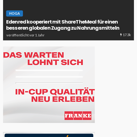
HOGA
Edenred kooperiert mit ShareTheMeal für einen
besseren globalen Zugang zu Nahrungsmitteln
17.3k
veröffentlicht vor 1 Jahr