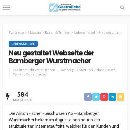
Startseite
Magazin
Essen & Trinken
Lebensmittel
Neu gestaltet Webseite der Bamberger Wurstmacher
LEBENSMITTEL
Neu gestaltet Webseite der
Bamberger Wurstmacher
veröffentlicht vor 11 Jahren
Bamberg
E Stoff Frei
ohne Zusatz
Wurst
Wurstmacher
584
MAL GELESEN
Die Anton Fischer Fleischwaren AG – Bamberger
Wurstmacher bekam im August einen neuen klar
strukturierten Internetauftritt, welcher für den Kunden und