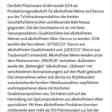
Die Bähr Pfalztraube GmbH wurde 2014 als
Produktionsgesellschaft für alkoholfreie Weine und Seccos
aus der Tafeltraubenproduktion der beiden
Geschäftsführer Jochen und Alexander Bähr heraus
gegründet. Ziel der Geschwister ist es, mit ihren
Genussprodukten, Qualitätsführer bei alkoholfreien
Weinen und alkoholfreien Wein-Seccos zu werden. 2016
wurden die Seccolinien „VITISECCO“ (Secco aus
alkoholfreiem Qualitätswein) und „JUICECCO“ (Secco aus
Traubensaft) entwickelt. Alkoholfreie Weine werden unter
dem Markennamen „VINOPUR“ vertrieben. Außerdem
wurde die „Bährenglut“ (alkoholfreier „Glühwein“ mit
verschiedenen Aromatisierungen) auf den Markt gebracht.
Die Unternehmer sehen sich der bis ins 18 Jahrhundert
zurückreichende Familien-Weinbautradition verpflichtet
und interpretieren diese mit höchsten
Qualitätsansprüchen neu. Sie haben sich auf die
Herstellung von Spitzenprodukten aus alkoholfreiem Wein
spezialisiert. Mit ihren alkoholfreien Produkten konnten
mittlerweile weit mehr als 100 Prämierungen u.a. bei der