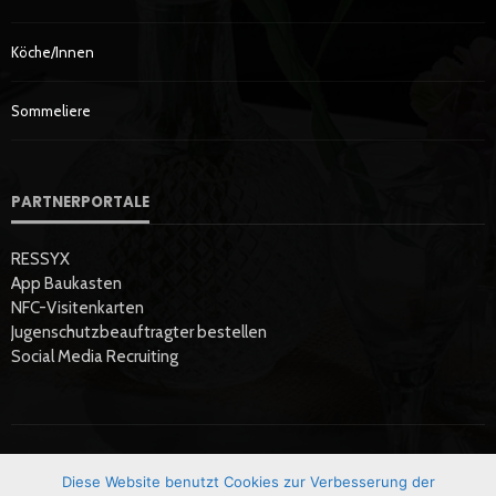
Köche/innen
Sommeliere
PARTNERPORTALE
RESSYX
App Baukasten
NFC-Visitenkarten
Jugenschutzbeauftragter bestellen
Social Media Recruiting
Diese Website benutzt Cookies zur Verbesserung der
Startseite
Datenschutzerklärung
Hier Werben
Impressum