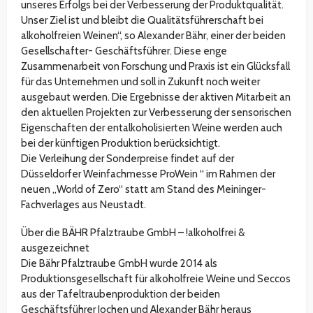
unseres Erfolgs bei der Verbesserung der Produktqualität.
Unser Ziel ist und bleibt die Qualitätsführerschaft bei
alkoholfreien Weinen“, so Alexander Bähr, einer der beiden
Gesellschafter- Geschäftsführer. Diese enge
Zusammenarbeit von Forschung und Praxis ist ein Glücksfall
für das Unternehmen und soll in Zukunft noch weiter
ausgebaut werden. Die Ergebnisse der aktiven Mitarbeit an
den aktuellen Projekten zur Verbesserung der sensorischen
Eigenschaften der entalkoholisierten Weine werden auch
bei der künftigen Produktion berücksichtigt.
Die Verleihung der Sonderpreise findet auf der
Düsseldorfer Weinfachmesse ProWein “ im Rahmen der
neuen „World of Zero“ statt am Stand des Meininger-
Fachverlages aus Neustadt.
Über die BÄHR Pfalztraube GmbH – !alkoholfrei &
ausgezeichnet
Die Bähr Pfalztraube GmbH wurde 2014 als
Produktionsgesellschaft für alkoholfreie Weine und Seccos
aus der Tafeltraubenproduktion der beiden
Geschäftsführer Jochen und Alexander Bähr heraus