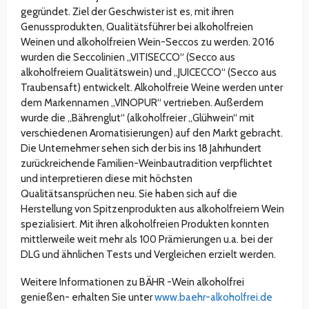
gegründet. Ziel der Geschwister ist es, mit ihren
Genussprodukten, Qualitätsführer bei alkoholfreien
Weinen und alkoholfreien Wein-Seccos zu werden. 2016
wurden die Seccolinien „VITISECCO“ (Secco aus
alkoholfreiem Qualitätswein) und „JUICECCO“ (Secco aus
Traubensaft) entwickelt. Alkoholfreie Weine werden unter
dem Markennamen „VINOPUR“ vertrieben. Außerdem
wurde die „Bährenglut“ (alkoholfreier „Glühwein“ mit
verschiedenen Aromatisierungen) auf den Markt gebracht.
Die Unternehmer sehen sich der bis ins 18 Jahrhundert
zurückreichende Familien-Weinbautradition verpflichtet
und interpretieren diese mit höchsten
Qualitätsansprüchen neu. Sie haben sich auf die
Herstellung von Spitzenprodukten aus alkoholfreiem Wein
spezialisiert. Mit ihren alkoholfreien Produkten konnten
mittlerweile weit mehr als 100 Prämierungen u.a. bei der
DLG und ähnlichen Tests und Vergleichen erzielt werden.
Weitere Informationen zu BÄHR -Wein alkoholfrei
genießen- erhalten Sie unter
www.baehr-alkoholfrei.de