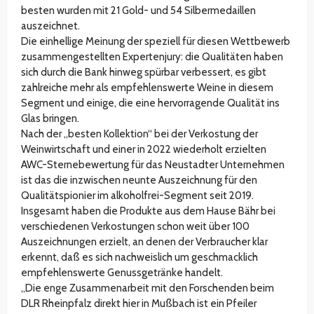
besten wurden mit 21 Gold- und 54 Silbermedaillen
auszeichnet.
Die einhellige Meinung der speziell für diesen Wettbewerb
zusammengestellten Expertenjury: die Qualitäten haben
sich durch die Bank hinweg spürbar verbessert, es gibt
zahlreiche mehr als empfehlenswerte Weine in diesem
Segment und einige, die eine hervorragende Qualität ins
Glas bringen.
Nach der „besten Kollektion“ bei der Verkostung der
Weinwirtschaft und einer in 2022 wiederholt erzielten
AWC-Sternebewertung für das Neustadter Unternehmen
ist das die inzwischen neunte Auszeichnung für den
Qualitätspionier im alkoholfrei-Segment seit 2019.
Insgesamt haben die Produkte aus dem Hause Bähr bei
verschiedenen Verkostungen schon weit über 100
Auszeichnungen erzielt, an denen der Verbraucher klar
erkennt, daß es sich nachweislich um geschmacklich
empfehlenswerte Genussgetränke handelt.
„Die enge Zusammenarbeit mit den Forschenden beim
DLR Rheinpfalz direkt hier in Mußbach ist ein Pfeiler