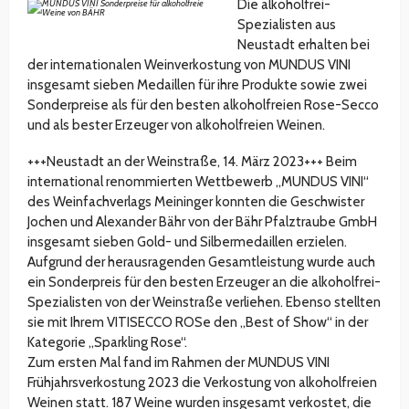
Die alkoholfrei-
Spezialisten aus
Neustadt erhalten bei
der internationalen Weinverkostung von MUNDUS VINI
insgesamt sieben Medaillen für ihre Produkte sowie zwei
Sonderpreise als für den besten alkoholfreien Rose-Secco
und als bester Erzeuger von alkoholfreien Weinen.
+++Neustadt an der Weinstraße, 14. März 2023+++ Beim
international renommierten Wettbewerb „MUNDUS VINI“
des Weinfachverlags Meininger konnten die Geschwister
Jochen und Alexander Bähr von der Bähr Pfalztraube GmbH
insgesamt sieben Gold- und Silbermedaillen erzielen.
Aufgrund der herausragenden Gesamtleistung wurde auch
ein Sonderpreis für den besten Erzeuger an die alkoholfrei-
Spezialisten von der Weinstraße verliehen. Ebenso stellten
sie mit Ihrem VITISECCO ROSe den „Best of Show“ in der
Kategorie „Sparkling Rose“.
Zum ersten Mal fand im Rahmen der MUNDUS VINI
Frühjahrsverkostung 2023 die Verkostung von alkoholfreien
Weinen statt. 187 Weine wurden insgesamt verkostet, die