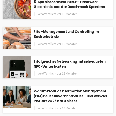
Spanische Wurstkultur – Handwerk,
Geschichte und der Geschmack Spaniens
veröffentlicht vor 10 Monaten
Filial-Management und Controlling im
Bäckerbetrieb
veröffentlicht vor 10 Monaten
Erfolgreiches Networking mit individuellen
NFC-Visitenkarten
veröffentlicht vor 12 Monaten
Warum Product Information Management
(PIM) heute unverzichtbar ist – und was der
PIM DAY 2025 dazu bietet
veröffentlicht vor 12 Monaten