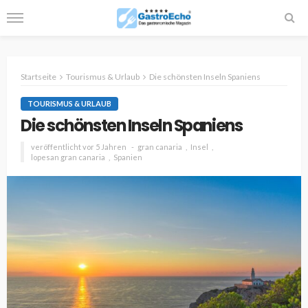
Startseite
Tourismus & Urlaub
Die schönsten Inseln Spaniens
TOURISMUS & URLAUB
Die schönsten Inseln Spaniens
veröffentlicht vor 5 Jahren
gran canaria
Insel
lopesan gran canaria
Spanien