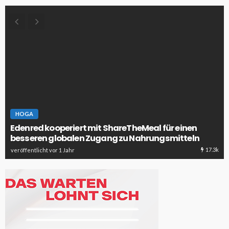
HOGA
Edenred kooperiert mit ShareTheMeal für einen
besseren globalen Zugang zu Nahrungsmitteln
17.3k
veröffentlicht vor 1 Jahr