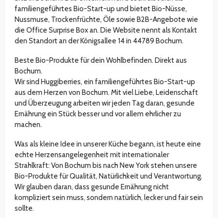
familiengeführtes Bio-Start-up und bietet Bio-Nüsse,
Nussmuse, Trockenfrüchte, Öle sowie B2B-Angebote wie
die Office Surprise Box an. Die Website nennt als Kontakt
den Standort an der Königsallee 14 in 44789 Bochum.
Beste Bio-Produkte für dein Wohlbefinden. Direkt aus
Bochum.
Wir sind Huggiberries, ein familiengeführtes Bio-Start-up
aus dem Herzen von Bochum. Mit viel Liebe, Leidenschaft
und Überzeugung arbeiten wir jeden Tag daran, gesunde
Ernährung ein Stück besser und vor allem ehrlicher zu
machen.
Was als kleine Idee in unserer Küche begann, ist heute eine
echte Herzensangelegenheit mit internationaler
Strahlkraft: Von Bochum bis nach New York stehen unsere
Bio-Produkte für Qualität, Natürlichkeit und Verantwortung.
Wir glauben daran, dass gesunde Ernährung nicht
kompliziert sein muss, sondern natürlich, lecker und fair sein
sollte.