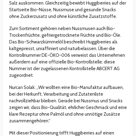
Salz auskommen. Gleichzeitig bewirbt Huggiberries auf der
Startseite Bio-Nüsse, Nussmuse und gesunde Snacks
ohne Zuckerzusatz und ohne künstliche Zusatzstoffe.
Zum Sortiment gehören neben Nussmusen auch Bio-
Trockenfrüchte, gefriergetrocknete Früchte und Bio-Öle.
Das Bio-Schwarzkümmelöl beschreibt Huggiberries als
kaltgepresst, unraffiniert und naturbelassen. Über die
Kontrollnummer DE-ÖKO-006 verweist das Unternehmen
außerdem auf eine offizielle Bio-Kontrollstelle; diese
Nummer ist der zugelassenen Kontrollstelle ABCERT AG
zugeordnet.
Nurcan Solak: „Wir wollten eine Bio-Manufaktur aufbauen,
bei der Herkunft, Verarbeitung und Zutatenliste
nachvollziehbar bleiben. Gerade bei Nussmus und Snacks
zeigen wir, dass Bio-Qualität, ehrlicher Geschmack und eine
klare Rezeptur ohne Palmöl und ohne unnötige Zusätze
zusammengehören.“
Mit dieser Positionierung trifft Huggiberries auf einen