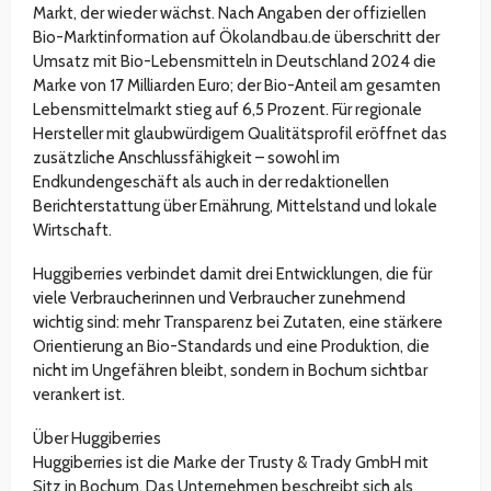
Markt, der wieder wächst. Nach Angaben der offiziellen
Bio-Marktinformation auf Ökolandbau.de überschritt der
Umsatz mit Bio-Lebensmitteln in Deutschland 2024 die
Marke von 17 Milliarden Euro; der Bio-Anteil am gesamten
Lebensmittelmarkt stieg auf 6,5 Prozent. Für regionale
Hersteller mit glaubwürdigem Qualitätsprofil eröffnet das
zusätzliche Anschlussfähigkeit – sowohl im
Endkundengeschäft als auch in der redaktionellen
Berichterstattung über Ernährung, Mittelstand und lokale
Wirtschaft.
Huggiberries verbindet damit drei Entwicklungen, die für
viele Verbraucherinnen und Verbraucher zunehmend
wichtig sind: mehr Transparenz bei Zutaten, eine stärkere
Orientierung an Bio-Standards und eine Produktion, die
nicht im Ungefähren bleibt, sondern in Bochum sichtbar
verankert ist.
Über Huggiberries
Huggiberries ist die Marke der Trusty & Trady GmbH mit
Sitz in Bochum. Das Unternehmen beschreibt sich als